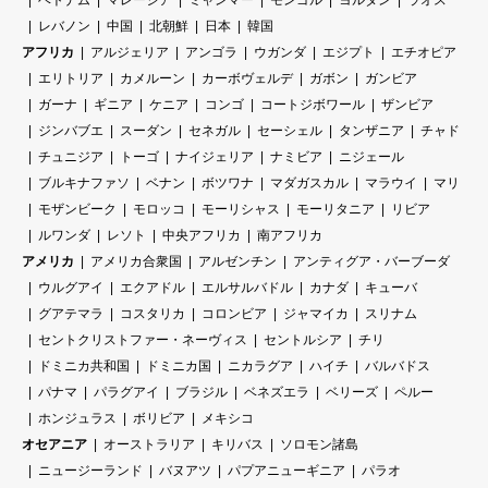
レバノン
中国
北朝鮮
日本
韓国
アフリカ
アルジェリア
アンゴラ
ウガンダ
エジプト
エチオピア
エリトリア
カメルーン
カーボヴェルデ
ガボン
ガンビア
ガーナ
ギニア
ケニア
コンゴ
コートジボワール
ザンビア
ジンバブエ
スーダン
セネガル
セーシェル
タンザニア
チャド
チュニジア
トーゴ
ナイジェリア
ナミビア
ニジェール
ブルキナファソ
ベナン
ボツワナ
マダガスカル
マラウイ
マリ
モザンビーク
モロッコ
モーリシャス
モーリタニア
リビア
ルワンダ
レソト
中央アフリカ
南アフリカ
アメリカ
アメリカ合衆国
アルゼンチン
アンティグア・バーブーダ
ウルグアイ
エクアドル
エルサルバドル
カナダ
キューバ
グアテマラ
コスタリカ
コロンビア
ジャマイカ
スリナム
セントクリストファー・ネーヴィス
セントルシア
チリ
ドミニカ共和国
ドミニカ国
ニカラグア
ハイチ
バルバドス
パナマ
パラグアイ
ブラジル
ベネズエラ
ベリーズ
ペルー
ホンジュラス
ボリビア
メキシコ
オセアニア
オーストラリア
キリバス
ソロモン諸島
ニュージーランド
バヌアツ
パプアニューギニア
パラオ