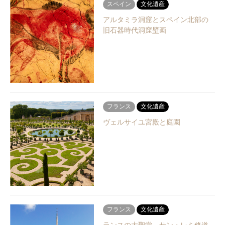
スペイン
文化遺産
アルタミラ洞窟とスペイン北部の
旧石器時代洞窟壁画
フランス
文化遺産
ヴェルサイユ宮殿と庭園
フランス
文化遺産
ランスの大聖堂、サン・レミ修道