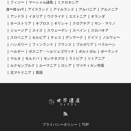
フィジー
マーシャル諸島
ミクロネシア
ヨーロッパ
アイスランド
アイルランド
アルバニア
アルメニア
アンドラ
イタリア
ウクライナ
エストニア
オランダ
オーストリア
キプロス
ギリシャ
クロアチア
サン・マリノ
ジョージア
スイス
スウェーデン
スペイン
スロバキア
スロベニア
セルビア
チェコ
デンマーク
ドイツ
ノルウェー
ハンガリー
フィンランド
フランス
ブルガリア
ベラルーシ
ベルギー
ボスニア・ヘルツェゴヴィナ
ポルトガル
ポーランド
マルタ
モルドバ
モンテネグロ
ラトビア
リトアニア
ルクセンブルク
ルーマニア
ロシア
ヴァティカン市国
北マケドニア
英国
RSS
プライバシーポリシー
TOP