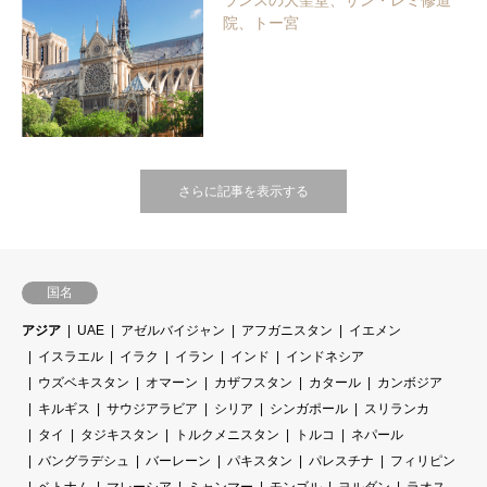
院、トー宮
さらに記事を表示する
国名
アジア
UAE
アゼルバイジャン
アフガニスタン
イエメン
イスラエル
イラク
イラン
インド
インドネシア
ウズベキスタン
オマーン
カザフスタン
カタール
カンボジア
キルギス
サウジアラビア
シリア
シンガポール
スリランカ
タイ
タジキスタン
トルクメニスタン
トルコ
ネパール
バングラデシュ
バーレーン
パキスタン
パレスチナ
フィリピン
ベトナム
マレーシア
ミャンマー
モンゴル
ヨルダン
ラオス