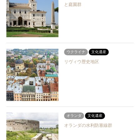
と庭園群
ウクライナ
文化遺産
リヴィウ歴史地区
オランダ
文化遺産
オランダの水利防塞線群