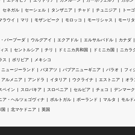
セネガル
セーシェル
タンザニア
チャド
チュニジア
トーゴ
マラウイ
マリ
モザンビーク
モロッコ
モーリシャス
モーリタ
・バーブーダ
ウルグアイ
エクアドル
エルサルバドル
カナダ
ィス
セントルシア
チリ
ドミニカ共和国
ドミニカ国
ニカラ
ラス
ボリビア
メキシコ
ニュージーランド
バヌアツ
パプアニューギニア
パラオ
フィ
アルメニア
アンドラ
イタリア
ウクライナ
エストニア
オラ
スペイン
スロバキア
スロベニア
セルビア
チェコ
デンマーク
ニア・ヘルツェゴヴィナ
ポルトガル
ポーランド
マルタ
モルド
市国
北マケドニア
英国