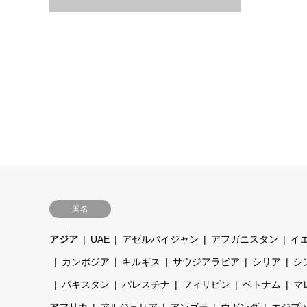
国名
アジア
UAE
アゼルバイジャン
アフガニスタン
イ
カンボジア
キルギス
サウジアラビア
シリア
シ
パキスタン
パレスチナ
フィリピン
ベトナム
マ
アフリカ
アルジェリア
アンゴラ
ウガンダ
エジプ