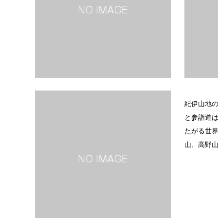
紀伊山地
と参詣道
たがる世
山、高野山