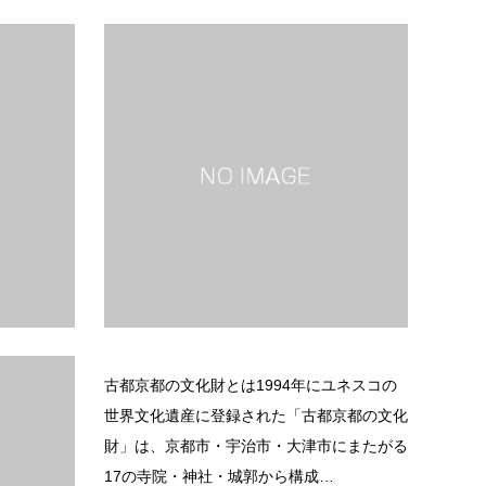
古都奈良の文化財とは1998年に世界文化遺
琉球王
産に登録された「古都奈良の文化財」は、奈
に点在
良市内にある8つの資産（東大寺・興福寺・
関連遺
春日大社・春日山原始林・元興寺…
されま
続きを読む
位置する平
古都京都の文化財とは1994年にユネスコの
が築いた
世界文化遺産に登録された「古都京都の文化
市遺跡群で
財」は、京都市・宇治市・大津市にまたがる
録…
17の寺院・神社・城郭から構成…