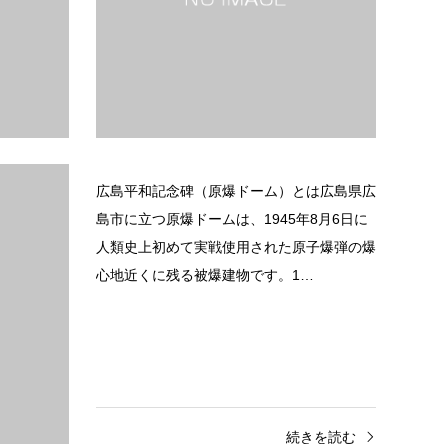
続きを読む
ーツク海に
広島平和記念碑（原爆ドーム）とは広島県広
保護区で
島市に立つ原爆ドームは、1945年8月6日に
然遺産に登
人類史上初めて実戦使用された原子爆弾の爆
…
心地近くに残る被爆建物です。1…
きを読む
続きを読む