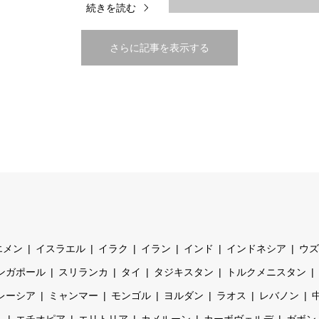
続きを読む
さらに記事を表示する
エメン
イスラエル
イラク
イラン
インド
インドネシア
ウズ
ンガポール
スリランカ
タイ
タジキスタン
トルクメニスタン
レーシア
ミャンマー
モンゴル
ヨルダン
ラオス
レバノン
ト
エチオピア
エリトリア
カメルーン
カーボヴェルデ
ガボン