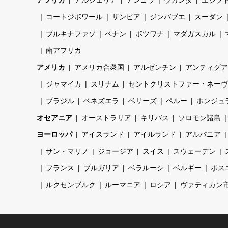
コートジボワール
ザンビア
ジンバブエ
スーダン
ブルキナファソ
ベナン
ボツワナ
マダガスカル
南アフリカ
アメリカ
アメリカ合衆国
アルゼンチン
アンティグア
ジャマイカ
スリナム
セントクリストファー・ネーヴ
ブラジル
ベネズエラ
ベリーズ
ペルー
ホンジュ
オセアニア
オーストラリア
キリバス
ソロモン諸島
ヨーロッパ
アイスランド
アイルランド
アルバニア
サン・マリノ
ジョージア
スイス
スウェーデン
フランス
ブルガリア
ベラルーシ
ベルギー
ボス
ルクセンブルク
ルーマニア
ロシア
ヴァティカン