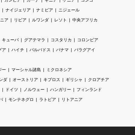
ナイジェリア
ナミビア
ニジェール
ニア
リビア
ルワンダ
レソト
中央アフリカ
キューバ
グアテマラ
コスタリカ
コロンビア
グア
ハイチ
バルバドス
パナマ
パラグアイ
ジー
マーシャル諸島
ミクロネシア
ンダ
オーストリア
キプロス
ギリシャ
クロアチア
ドイツ
ノルウェー
ハンガリー
フィンランド
バ
モンテネグロ
ラトビア
リトアニア