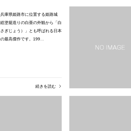
は兵庫県姫路市に位置する姫路城
喰総塗籠造りの白亜の外観から「白
らさぎじょう）」とも呼ばれる日本
の最高傑作です。199…
続きを読む
域の仏教建造物群とは奈良県生駒郡
平泉とは岩手県西磐井郡平泉町に
置する法隆寺は、607年に聖徳太
泉は、11〜12世紀に奥州藤原氏
したと伝えられる日本最古の仏教寺
「浄土」の理想を体現する仏教都
1993年、姫路城とと…
す。2011年に世界文化遺産に登