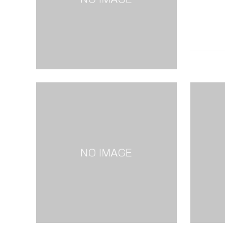
百舌鳥・
市・藤井
は、4〜5
大古墳を中