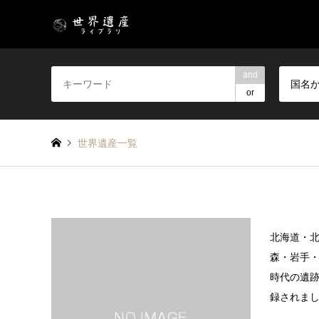
and
国名
or
世界遺産一覧
北海道・
森・岩手・
時代の遺跡
録されました