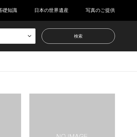
基礎知識
日本の世界遺産
写真のご提供
長崎と天草地方の潜伏キリシタン関連遺産と
奄美大
は長崎県と熊本県天草地方に点在する12の
は鹿児
資産が2018年に世界文化遺産に登録されま
北部（
した。16〜19世紀にかけてキリス…
然遺産