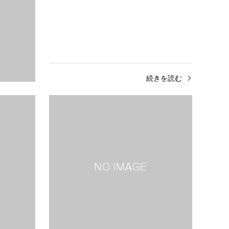
きを読む
続きを読む
小笠原諸島とは小笠原諸島は東京から南へ約
白川郷
1,000km、太平洋上に浮かぶ大小30余りの
川村（
島々からなる諸島です。2011年にユネスコ
残る合
の世界自然遺産に登録されました。…
産に登