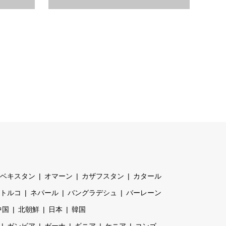
続きを読む
ベキスタン
オマーン
カザフスタン
カタール
トルコ
ネパール
バングラデシュ
バーレーン
中国
北朝鮮
日本
韓国
ガンビア
ガーナ
ギニア
ケニア
コンゴ