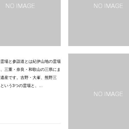
続きを読む
続
の霊場と参詣道とは紀伊山地の霊場
は、三重・奈良・和歌山の三県にま
界遺産です。吉野・大峯、熊野三
という3つの霊場と、…