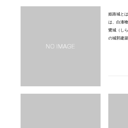
姫路城と
は、白漆
鷺城（し
の城郭建築
法隆寺地
斑鳩町に位
子が創建
院群です。