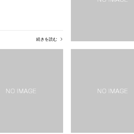
続きを読む
古市古墳群とは大阪府堺市・羽曳野
知床とは知床は北海道東部、オホ
寺市に広がる百舌鳥・古市古墳群
突き出した知床半島に広がる自然
世紀（古墳時代）に造営された巨
す。2005年にユネスコの世界自
心とする49基の古墳群…
録され、流氷がもたらす豊かな生
続きを読む
続