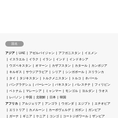
国名
アジア
UAE
アゼルバイジャン
アフガニスタン
イエメン
イスラエル
イラク
イラン
インド
インドネシア
ウズベキスタン
オマーン
カザフスタン
カタール
カンボジア
キルギス
サウジアラビア
シリア
シンガポール
スリランカ
タイ
タジキスタン
トルクメニスタン
トルコ
ネパール
バングラデシュ
バーレーン
パキスタン
パレスチナ
フィリピン
ベトナム
マレーシア
ミャンマー
モンゴル
ヨルダン
ラオス
レバノン
中国
北朝鮮
日本
韓国
アフリカ
アルジェリア
アンゴラ
ウガンダ
エジプト
エチオピア
エリトリア
カメルーン
カーボヴェルデ
ガボン
ガンビア
ガーナ
ギニア
ケニア
コンゴ
コートジボワール
ザンビア