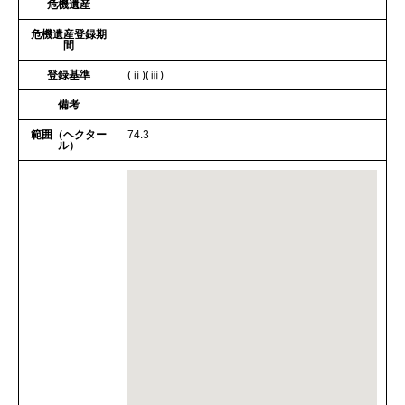
危機遺産
危機遺産登録期
間
登録基準
(ⅱ)(ⅲ)
備考
範囲（ヘクター
74.3
ル）