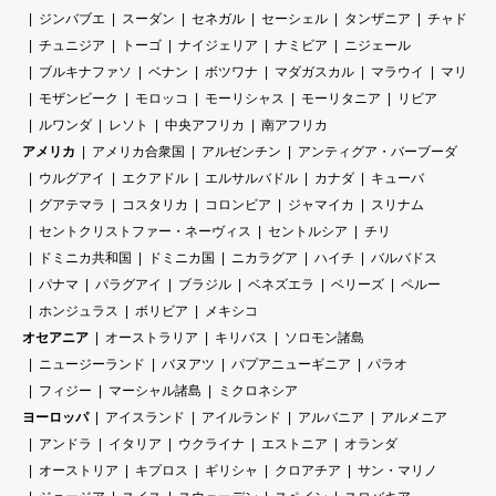
ジンバブエ
スーダン
セネガル
セーシェル
タンザニア
チャド
チュニジア
トーゴ
ナイジェリア
ナミビア
ニジェール
ブルキナファソ
ベナン
ボツワナ
マダガスカル
マラウイ
マリ
モザンビーク
モロッコ
モーリシャス
モーリタニア
リビア
ルワンダ
レソト
中央アフリカ
南アフリカ
アメリカ
アメリカ合衆国
アルゼンチン
アンティグア・バーブーダ
ウルグアイ
エクアドル
エルサルバドル
カナダ
キューバ
グアテマラ
コスタリカ
コロンビア
ジャマイカ
スリナム
セントクリストファー・ネーヴィス
セントルシア
チリ
ドミニカ共和国
ドミニカ国
ニカラグア
ハイチ
バルバドス
パナマ
パラグアイ
ブラジル
ベネズエラ
ベリーズ
ペルー
ホンジュラス
ボリビア
メキシコ
オセアニア
オーストラリア
キリバス
ソロモン諸島
ニュージーランド
バヌアツ
パプアニューギニア
パラオ
フィジー
マーシャル諸島
ミクロネシア
ヨーロッパ
アイスランド
アイルランド
アルバニア
アルメニア
アンドラ
イタリア
ウクライナ
エストニア
オランダ
オーストリア
キプロス
ギリシャ
クロアチア
サン・マリノ