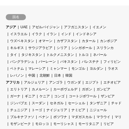
国名
アジア
UAE
アゼルバイジャン
アフガニスタン
イエメン
イスラエル
イラク
イラン
インド
インドネシア
ウズベキスタン
オマーン
カザフスタン
カタール
カンボジア
キルギス
サウジアラビア
シリア
シンガポール
スリランカ
タイ
タジキスタン
トルクメニスタン
トルコ
ネパール
バングラデシュ
バーレーン
パキスタン
パレスチナ
フィリピン
ベトナム
マレーシア
ミャンマー
モンゴル
ヨルダン
ラオス
レバノン
中国
北朝鮮
日本
韓国
アフリカ
アルジェリア
アンゴラ
ウガンダ
エジプト
エチオピア
エリトリア
カメルーン
カーボヴェルデ
ガボン
ガンビア
ガーナ
ギニア
ケニア
コンゴ
コートジボワール
ザンビア
ジンバブエ
スーダン
セネガル
セーシェル
タンザニア
チャド
チュニジア
トーゴ
ナイジェリア
ナミビア
ニジェール
ブルキナファソ
ベナン
ボツワナ
マダガスカル
マラウイ
マリ
モザンビーク
モロッコ
モーリシャス
モーリタニア
リビア