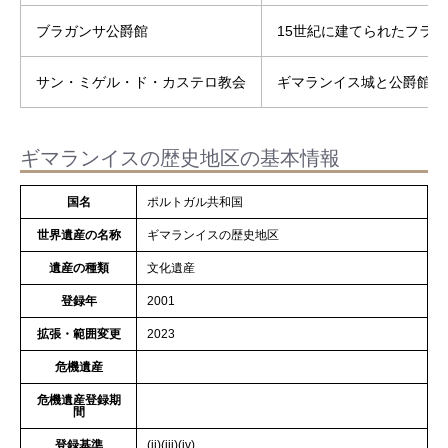
ブラガンサ公爵館
15世紀に建てられたフラ
サン・ミゲル・ド・カステロ教会
ギマランイス城と公爵館の
ギマランイスの歴史地区の基本情報
国名
ポルトガル共和国
世界遺産の名称
ギマランイスの歴史地区
遺産の種類
文化遺産
登録年
2001
拡張・範囲変更
2023
危機遺産
危機遺産登録期
間
登録基準
(ii)(iii)(iv)