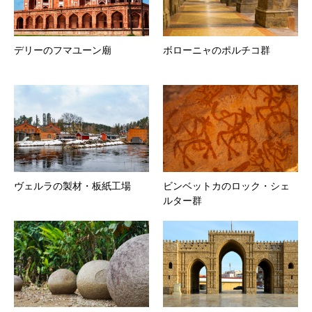
デリーのフマユーン廟
ボローニャのポルチコ群
ヴェルラの製材・板紙工場
ビンベットカのロック・シェ
ルター群