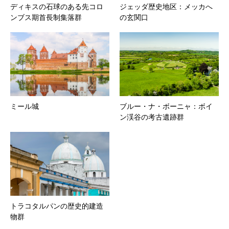
ディキスの石球のある先コロ
ジェッダ歴史地区：メッカへ
ンブス期首長制集落群
の玄関口
ミール城
ブルー・ナ・ボーニャ：ボイ
ン渓谷の考古遺跡群
トラコタルパンの歴史的建造
物群