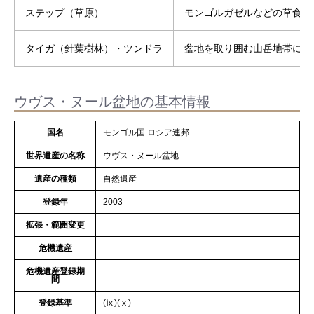
ステップ（草原）
モンゴルガゼルなどの草食動
タイガ（針葉樹林）・ツンドラ
盆地を取り囲む山岳地帯に見
ウヴス・ヌール盆地の基本情報
国名
モンゴル国 ロシア連邦
世界遺産の名称
ウヴス・ヌール盆地
遺産の種類
自然遺産
登録年
2003
拡張・範囲変更
危機遺産
危機遺産登録期
間
登録基準
(ⅸ)(ⅹ)