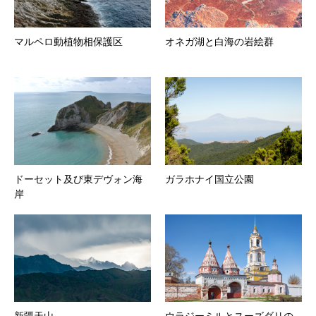
マルペロ動植物相保護区
オネガ湖と白海の岩絵群
ドーセット及び東デヴォン海
ガラホナイ国立公園
岸