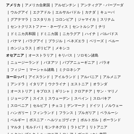
アメリカ
アメリカ合衆国
アルゼンチン
アンティグア・バーブーダ
ウルグアイ
エクアドル
エルサルバドル
カナダ
キューバ
グアテマラ
コスタリカ
コロンビア
ジャマイカ
スリナム
セントクリストファー・ネーヴィス
セントルシア
チリ
ドミニカ共和国
ドミニカ国
ニカラグア
ハイチ
バルバドス
パナマ
パラグアイ
ブラジル
ベネズエラ
ベリーズ
ペルー
ホンジュラス
ボリビア
メキシコ
オセアニア
オーストラリア
キリバス
ソロモン諸島
ニュージーランド
バヌアツ
パプアニューギニア
パラオ
フィジー
マーシャル諸島
ミクロネシア
ヨーロッパ
アイスランド
アイルランド
アルバニア
アルメニア
アンドラ
イタリア
ウクライナ
エストニア
オランダ
オーストリア
キプロス
ギリシャ
クロアチア
サン・マリノ
ジョージア
スイス
スウェーデン
スペイン
スロバキア
スロベニア
セルビア
チェコ
デンマーク
ドイツ
ノルウェー
ハンガリー
フィンランド
フランス
ブルガリア
ベラルーシ
ベルギー
ボスニア・ヘルツェゴヴィナ
ポルトガル
ポーランド
マルタ
モルドバ
モンテネグロ
ラトビア
リトアニア