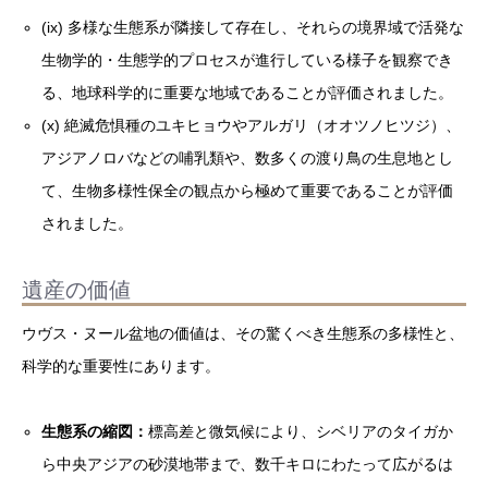
(ix) 多様な生態系が隣接して存在し、それらの境界域で活発な
生物学的・生態学的プロセスが進行している様子を観察でき
る、地球科学的に重要な地域であることが評価されました。
(x) 絶滅危惧種のユキヒョウやアルガリ（オオツノヒツジ）、
アジアノロバなどの哺乳類や、数多くの渡り鳥の生息地とし
て、生物多様性保全の観点から極めて重要であることが評価
されました。
遺産の価値
ウヴス・ヌール盆地の価値は、その驚くべき生態系の多様性と、
科学的な重要性にあります。
生態系の縮図：
標高差と微気候により、シベリアのタイガか
ら中央アジアの砂漠地帯まで、数千キロにわたって広がるは