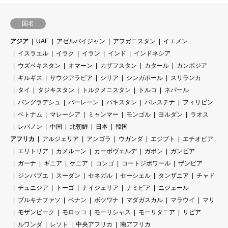
国名
アジア
UAE
アゼルバイジャン
アフガニスタン
イエメン
イスラエル
イラク
イラン
インド
インドネシア
ウズベキスタン
オマーン
カザフスタン
カタール
カンボジア
キルギス
サウジアラビア
シリア
シンガポール
スリランカ
タイ
タジキスタン
トルクメニスタン
トルコ
ネパール
バングラデシュ
バーレーン
パキスタン
パレスチナ
フィリピン
ベトナム
マレーシア
ミャンマー
モンゴル
ヨルダン
ラオス
レバノン
中国
北朝鮮
日本
韓国
アフリカ
アルジェリア
アンゴラ
ウガンダ
エジプト
エチオピア
エリトリア
カメルーン
カーボヴェルデ
ガボン
ガンビア
ガーナ
ギニア
ケニア
コンゴ
コートジボワール
ザンビア
ジンバブエ
スーダン
セネガル
セーシェル
タンザニア
チャド
チュニジア
トーゴ
ナイジェリア
ナミビア
ニジェール
ブルキナファソ
ベナン
ボツワナ
マダガスカル
マラウイ
マリ
モザンビーク
モロッコ
モーリシャス
モーリタニア
リビア
ルワンダ
レソト
中央アフリカ
南アフリカ