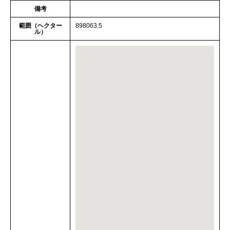
備考
範囲（ヘクター
898063.5
ル）