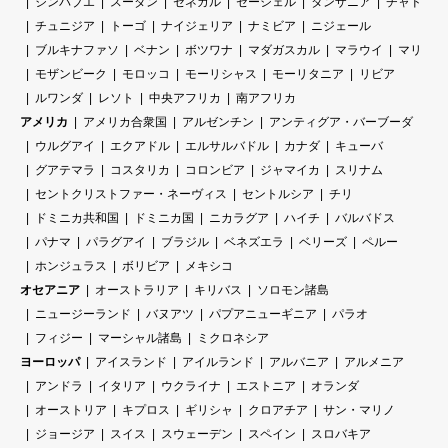
ジンバブエ
スーダン
セネガル
セーシェル
タンザニア
チャド
チュニジア
トーゴ
ナイジェリア
ナミビア
ニジェール
ブルキナファソ
ベナン
ボツワナ
マダガスカル
マラウイ
マリ
モザンビーク
モロッコ
モーリシャス
モーリタニア
リビア
ルワンダ
レソト
中央アフリカ
南アフリカ
アメリカ
アメリカ合衆国
アルゼンチン
アンティグア・バーブーダ
ウルグアイ
エクアドル
エルサルバドル
カナダ
キューバ
グアテマラ
コスタリカ
コロンビア
ジャマイカ
スリナム
セントクリストファー・ネーヴィス
セントルシア
チリ
ドミニカ共和国
ドミニカ国
ニカラグア
ハイチ
バルバドス
パナマ
パラグアイ
ブラジル
ベネズエラ
ベリーズ
ペルー
ホンジュラス
ボリビア
メキシコ
オセアニア
オーストラリア
キリバス
ソロモン諸島
ニュージーランド
バヌアツ
パプアニューギニア
パラオ
フィジー
マーシャル諸島
ミクロネシア
ヨーロッパ
アイスランド
アイルランド
アルバニア
アルメニア
アンドラ
イタリア
ウクライナ
エストニア
オランダ
オーストリア
キプロス
ギリシャ
クロアチア
サン・マリノ
ジョージア
スイス
スウェーデン
スペイン
スロバキア