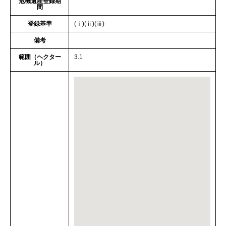
危機遺産登録期
間
登録基準
(ⅰ)(ⅱ)(ⅲ)
備考
範囲（ヘクター
3.1
ル）