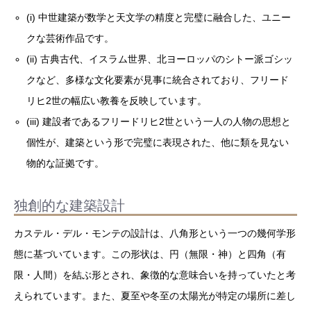
(i) 中世建築が数学と天文学の精度と完璧に融合した、ユニー
クな芸術作品です。
(ii) 古典古代、イスラム世界、北ヨーロッパのシトー派ゴシッ
クなど、多様な文化要素が見事に統合されており、フリード
リヒ2世の幅広い教養を反映しています。
(iii) 建設者であるフリードリヒ2世という一人の人物の思想と
個性が、建築という形で完璧に表現された、他に類を見ない
物的な証拠です。
独創的な建築設計
カステル・デル・モンテの設計は、八角形という一つの幾何学形
態に基づいています。この形状は、円（無限・神）と四角（有
限・人間）を結ぶ形とされ、象徴的な意味合いを持っていたと考
えられています。また、夏至や冬至の太陽光が特定の場所に差し