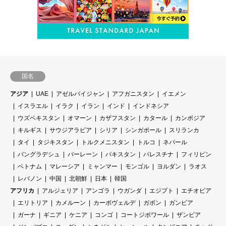
国名
アジア
UAE
アゼルバイジャン
アフガニスタン
イエメン
イスラエル
イラク
イラン
インド
インドネシア
ウズベキスタン
オマーン
カザフスタン
カタール
カンボジア
キルギス
サウジアラビア
シリア
シンガポール
スリランカ
タイ
タジキスタン
トルクメニスタン
トルコ
ネパール
バングラデシュ
バーレーン
パキスタン
パレスチナ
フィリピン
ベトナム
マレーシア
ミャンマー
モンゴル
ヨルダン
ラオス
レバノン
中国
北朝鮮
日本
韓国
アフリカ
アルジェリア
アンゴラ
ウガンダ
エジプト
エチオピア
エリトリア
カメルーン
カーボヴェルデ
ガボン
ガンビア
ガーナ
ギニア
ケニア
コンゴ
コートジボワール
ザンビア