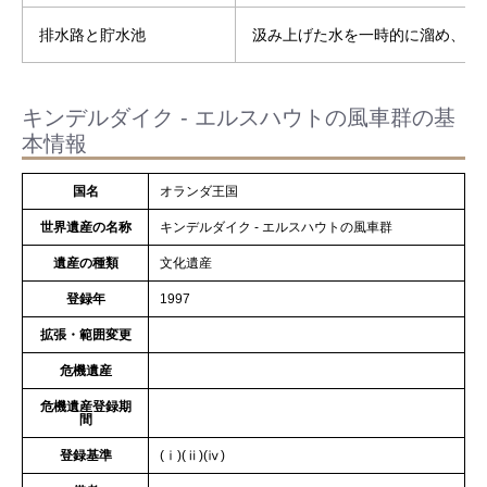
排水路と貯水池
汲み上げた水を一時的に溜め、川
キンデルダイク ‐ エルスハウトの風車群の基
本情報
国名
オランダ王国
世界遺産の名称
キンデルダイク ‐ エルスハウトの風車群
遺産の種類
文化遺産
登録年
1997
拡張・範囲変更
危機遺産
危機遺産登録期
間
登録基準
(ⅰ)(ⅱ)(ⅳ)