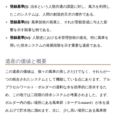
登録基準(i):
治水という人類共通の課題に対し、風力を利用し
たこのシステムは、人間の創造的天才の傑作である。
登録基準(ii):
風車技術の発展と、それが景観形成に与えた影
響を示す顕著な例である。
登録基準(iv):
人類史における水管理技術の進化、特に風車を
用いた排水システムの発展段階を示す重要な遺産である。
遺産の価値と概要
この遺産の価値は、個々の風車の美しさだけでなく、それらが一
つの統合されたシステムとして機能している点にあります。アル
ブラセルワールト・ポルダーの過剰な水を効率的に排水するた
め、この地では二段階の排水システムが考案されました。まず、
ポルダー内の低い場所にある風車群（ネーデルwaard）が水を汲
み上げて貯水池に溜めます。次に、少し高い場所にある風車群