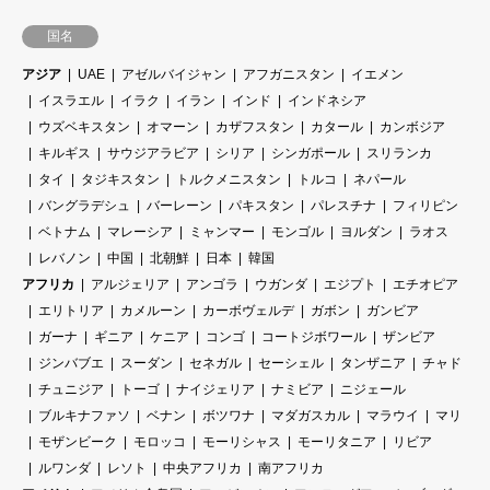
国名
アジア
UAE
アゼルバイジャン
アフガニスタン
イエメン
イスラエル
イラク
イラン
インド
インドネシア
ウズベキスタン
オマーン
カザフスタン
カタール
カンボジア
キルギス
サウジアラビア
シリア
シンガポール
スリランカ
タイ
タジキスタン
トルクメニスタン
トルコ
ネパール
バングラデシュ
バーレーン
パキスタン
パレスチナ
フィリピン
ベトナム
マレーシア
ミャンマー
モンゴル
ヨルダン
ラオス
レバノン
中国
北朝鮮
日本
韓国
アフリカ
アルジェリア
アンゴラ
ウガンダ
エジプト
エチオピア
エリトリア
カメルーン
カーボヴェルデ
ガボン
ガンビア
ガーナ
ギニア
ケニア
コンゴ
コートジボワール
ザンビア
ジンバブエ
スーダン
セネガル
セーシェル
タンザニア
チャド
チュニジア
トーゴ
ナイジェリア
ナミビア
ニジェール
ブルキナファソ
ベナン
ボツワナ
マダガスカル
マラウイ
マリ
モザンビーク
モロッコ
モーリシャス
モーリタニア
リビア
ルワンダ
レソト
中央アフリカ
南アフリカ