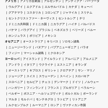
アメリカ
アメリカ合衆国
アルゼンチン
アンティグア・バーブーダ
ウルグアイ
エクアドル
エルサルバドル
カナダ
キューバ
グアテマラ
コスタリカ
コロンビア
ジャマイカ
スリナム
セントクリストファー・ネーヴィス
セントルシア
チリ
ドミニカ共和国
ドミニカ国
ニカラグア
ハイチ
バルバドス
パナマ
パラグアイ
ブラジル
ベネズエラ
ベリーズ
ペルー
ホンジュラス
ボリビア
メキシコ
オセアニア
オーストラリア
キリバス
ソロモン諸島
ニュージーランド
バヌアツ
パプアニューギニア
パラオ
フィジー
マーシャル諸島
ミクロネシア
ヨーロッパ
アイスランド
アイルランド
アルバニア
アルメニア
アンドラ
イタリア
ウクライナ
エストニア
オランダ
オーストリア
キプロス
ギリシャ
クロアチア
サン・マリノ
ジョージア
スイス
スウェーデン
スペイン
スロバキア
スロベニア
セルビア
チェコ
デンマーク
ドイツ
ノルウェー
ハンガリー
フィンランド
フランス
ブルガリア
ベラルーシ
ベルギー
ボスニア・ヘルツェゴヴィナ
ポルトガル
ポーランド
マルタ
モルドバ
モンテネグロ
ラトビア
リトアニア
ルクセンブルク
ルーマニア
ロシア
ヴァティカン市国