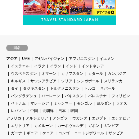
国名
アジア
UAE
アゼルバイジャン
アフガニスタン
イエメン
イスラエル
イラク
イラン
インド
インドネシア
ウズベキスタン
オマーン
カザフスタン
カタール
カンボジア
キルギス
サウジアラビア
シリア
シンガポール
スリランカ
タイ
タジキスタン
トルクメニスタン
トルコ
ネパール
バングラデシュ
バーレーン
パキスタン
パレスチナ
フィリピン
ベトナム
マレーシア
ミャンマー
モンゴル
ヨルダン
ラオス
レバノン
中国
北朝鮮
日本
韓国
アフリカ
アルジェリア
アンゴラ
ウガンダ
エジプト
エチオピア
エリトリア
カメルーン
カーボヴェルデ
ガボン
ガンビア
ガーナ
ギニア
ケニア
コンゴ
コートジボワール
ザンビア