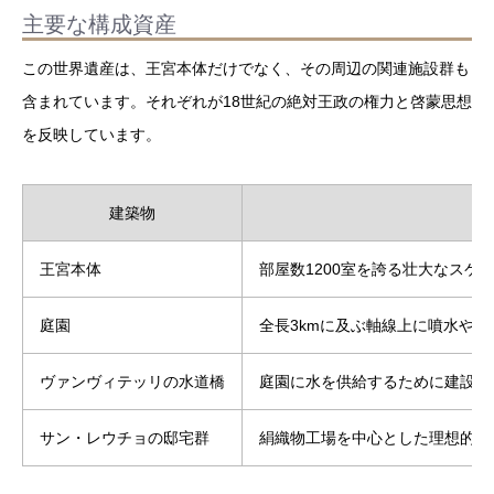
主要な構成資産
この世界遺産は、王宮本体だけでなく、その周辺の関連施設群も
含まれています。それぞれが18世紀の絶対王政の権力と啓蒙思想
を反映しています。
建築物
王宮本体
部屋数1200室を誇る壮大なスケ
庭園
全長3kmに及ぶ軸線上に噴水や
ヴァンヴィテッリの水道橋
庭園に水を供給するために建設さ
サン・レウチョの邸宅群
絹織物工場を中心とした理想的な