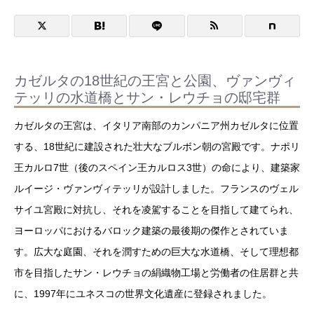
カゼルタの18世紀の王宮と公園、ヴァンヴィ
テッリの水道橋とサン・レウチョの邸宅群
カゼルタの王宮は、イタリア南部のカンパニア州カゼルタに位置
する、18世紀に建設された壮大なブルボン朝の宮殿です。ナポリ
王カルロ7世（後のスペイン王カルロス3世）の命により、建築家
ルイージ・ヴァンヴィテッリが設計しました。フランスのヴェル
サイユ宮殿に対抗し、それを凌駕することを目指して建てられ、
ヨーロッパにおけるバロック建築の最後期の傑作とされていま
す。広大な庭園、それを潤すための巨大な水道橋、そして理想都
市を目指したサン・レウチョの絹織物工場と労働者の住居群と共
に、1997年にユネスコの世界文化遺産に登録されました。