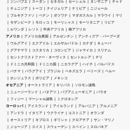
ジンバブエ
スーダン
セネガル
セーシェル
タンザニア
チャド
チュニジア
トーゴ
ナイジェリア
ナミビア
ニジェール
ブルキナファソ
ベナン
ボツワナ
マダガスカル
マラウイ
マリ
モザンビーク
モロッコ
モーリシャス
モーリタニア
リビア
ルワンダ
レソト
中央アフリカ
南アフリカ
アメリカ
アメリカ合衆国
アルゼンチン
アンティグア・バーブーダ
ウルグアイ
エクアドル
エルサルバドル
カナダ
キューバ
グアテマラ
コスタリカ
コロンビア
ジャマイカ
スリナム
セントクリストファー・ネーヴィス
セントルシア
チリ
ドミニカ共和国
ドミニカ国
ニカラグア
ハイチ
バルバドス
パナマ
パラグアイ
ブラジル
ベネズエラ
ベリーズ
ペルー
ホンジュラス
ボリビア
メキシコ
オセアニア
オーストラリア
キリバス
ソロモン諸島
ニュージーランド
バヌアツ
パプアニューギニア
パラオ
フィジー
マーシャル諸島
ミクロネシア
ヨーロッパ
アイスランド
アイルランド
アルバニア
アルメニア
アンドラ
イタリア
ウクライナ
エストニア
オランダ
オーストリア
キプロス
ギリシャ
クロアチア
サン・マリノ
ジョージア
スイス
スウェーデン
スペイン
スロバキア