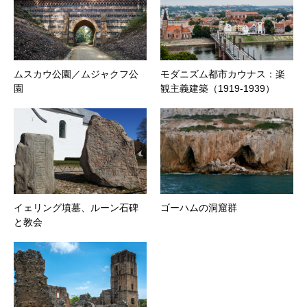
ムスカウ公園／ムジャクフ公
モダニズム都市カウナス：楽
園
観主義建築（1919-1939）
イェリング墳墓、ルーン石碑
ゴーハムの洞窟群
と教会