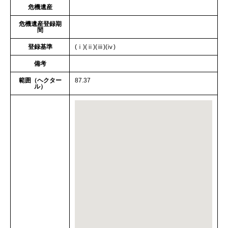
危機遺産
危機遺産登録期
間
登録基準
(ⅰ)(ⅱ)(ⅲ)(ⅳ)
備考
範囲（ヘクター
87.37
ル）