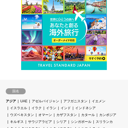
国名
アジア
UAE
アゼルバイジャン
アフガニスタン
イエメン
イスラエル
イラク
イラン
インド
インドネシア
ウズベキスタン
オマーン
カザフスタン
カタール
カンボジア
キルギス
サウジアラビア
シリア
シンガポール
スリランカ