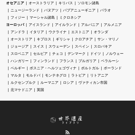
オセアニア
オーストラリア
キリバス
ソロモン諸島
ニュージーランド
バヌアツ
パプアニューギニア
パラオ
フィジー
マーシャル諸島
ミクロネシア
ヨーロッパ
アイスランド
アイルランド
アルバニア
アルメニア
アンドラ
イタリア
ウクライナ
エストニア
オランダ
オーストリア
キプロス
ギリシャ
クロアチア
サン・マリノ
ジョージア
スイス
スウェーデン
スペイン
スロバキア
スロベニア
セルビア
チェコ
デンマーク
ドイツ
ノルウェー
ハンガリー
フィンランド
フランス
ブルガリア
ベラルーシ
ベルギー
ボスニア・ヘルツェゴヴィナ
ポルトガル
ポーランド
マルタ
モルドバ
モンテネグロ
ラトビア
リトアニア
ルクセンブルク
ルーマニア
ロシア
ヴァティカン市国
北マケドニア
英国
RSS