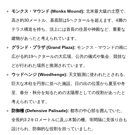
モンクス・マウンド (Monks Mound):
北米最大級の土塁で、
高さ約30メートル、基底部は5ヘクタールを超えます。4層の
テラス構造を持ち、頂上には首長の住居や神殿など、重要な
建物があったと考えられています。
グランド・プラザ (Grand Plaza):
モンクス・マウンドの南に
広がる約19ヘクタールの大広場。公共の儀式や集会、競技な
どが行われた場所と推測されています。
ウッドヘンジ (Woodhenge):
天文観測に使われたとされる、
巨大な木柱を円形に並べた施設。日の出の位置から夏至や冬
至、春分・秋分を知るための太陽暦としての役割があったと
考えられています。
防御柵 (Defensive Palisade):
都市の中心部を囲んでいた、
全長約3.2キロメートルに及ぶ木製の柵。等間隔に見張り台も
設けられ、防御的な役割を担っていました。