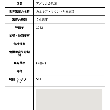
国名
アメリカ合衆国
世界遺産の名称
カホキア・マウンド州立史跡
遺産の種類
文化遺産
登録年
1982
拡張・範囲変更
危機遺産
危機遺産登録期
間
登録基準
(ⅲ)(ⅳ)
備考
範囲（ヘクター
541
ル）