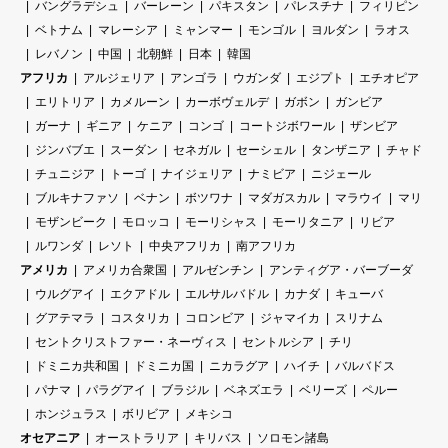
バングラデシュ
バーレーン
パキスタン
パレスチナ
フィリピン
ベトナム
マレーシア
ミャンマー
モンゴル
ヨルダン
ラオス
レバノン
中国
北朝鮮
日本
韓国
アフリカ
アルジェリア
アンゴラ
ウガンダ
エジプト
エチオピア
エリトリア
カメルーン
カーボヴェルデ
ガボン
ガンビア
ガーナ
ギニア
ケニア
コンゴ
コートジボワール
ザンビア
ジンバブエ
スーダン
セネガル
セーシェル
タンザニア
チャド
チュニジア
トーゴ
ナイジェリア
ナミビア
ニジェール
ブルキナファソ
ベナン
ボツワナ
マダガスカル
マラウイ
マリ
モザンビーク
モロッコ
モーリシャス
モーリタニア
リビア
ルワンダ
レソト
中央アフリカ
南アフリカ
アメリカ
アメリカ合衆国
アルゼンチン
アンティグア・バーブーダ
ウルグアイ
エクアドル
エルサルバドル
カナダ
キューバ
グアテマラ
コスタリカ
コロンビア
ジャマイカ
スリナム
セントクリストファー・ネーヴィス
セントルシア
チリ
ドミニカ共和国
ドミニカ国
ニカラグア
ハイチ
バルバドス
パナマ
パラグアイ
ブラジル
ベネズエラ
ベリーズ
ペルー
ホンジュラス
ボリビア
メキシコ
オセアニア
オーストラリア
キリバス
ソロモン諸島