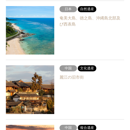
日本
自然遺産
奄美大島、徳之島、沖縄島北部及
び西表島
中国
文化遺産
麗江の旧市街
中国
複合遺産