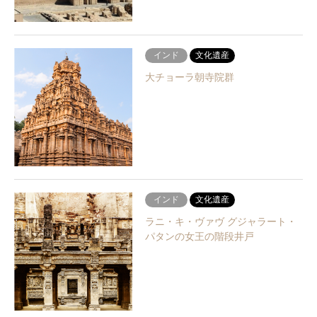
インド
文化遺産
大チョーラ朝寺院群
インド
文化遺産
ラニ・キ・ヴァヴ グジャラート・
パタンの女王の階段井戸