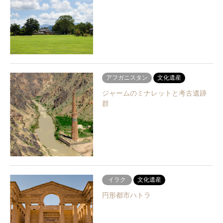
アフガニスタン
文化遺産
ジャームのミナレットと考古遺跡
群
イラク
文化遺産
円形都市ハトラ