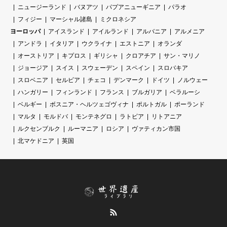
ニュージーランド
バヌアツ
パプアニューギニア
パラオ
フィジー
マーシャル諸島
ミクロネシア
ヨーロッパ
アイスランド
アイルランド
アルバニア
アルメニア
アンドラ
イタリア
ウクライナ
エストニア
オランダ
オーストリア
キプロス
ギリシャ
クロアチア
サン・マリノ
ジョージア
スイス
スウェーデン
スペイン
スロバキア
スロベニア
セルビア
チェコ
デンマーク
ドイツ
ノルウェー
ハンガリー
フィンランド
フランス
ブルガリア
ベラルーシ
ベルギー
ボスニア・ヘルツェゴヴィナ
ポルトガル
ポーランド
マルタ
モルドバ
モンテネグロ
ラトビア
リトアニア
ルクセンブルク
ルーマニア
ロシア
ヴァティカン市国
北マケドニア
英国
RSS