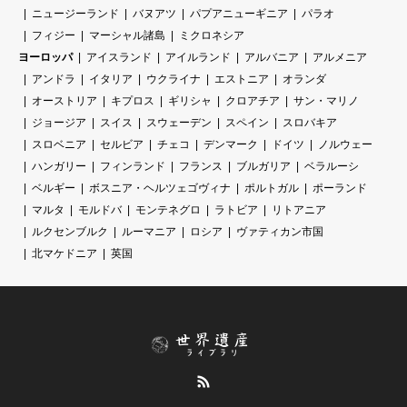
ニュージーランド
バヌアツ
パプアニューギニア
パラオ
フィジー
マーシャル諸島
ミクロネシア
ヨーロッパ
アイスランド
アイルランド
アルバニア
アルメニア
アンドラ
イタリア
ウクライナ
エストニア
オランダ
オーストリア
キプロス
ギリシャ
クロアチア
サン・マリノ
ジョージア
スイス
スウェーデン
スペイン
スロバキア
スロベニア
セルビア
チェコ
デンマーク
ドイツ
ノルウェー
ハンガリー
フィンランド
フランス
ブルガリア
ベラルーシ
ベルギー
ボスニア・ヘルツェゴヴィナ
ポルトガル
ポーランド
マルタ
モルドバ
モンテネグロ
ラトビア
リトアニア
ルクセンブルク
ルーマニア
ロシア
ヴァティカン市国
北マケドニア
英国
RSS