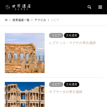
検索
世界遺産一覧
アフリカ
リビア
リビア
文化遺産
レプティス・マグナの考古遺跡
リビア
文化遺産
サブラータの考古遺跡