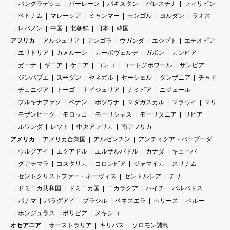
バングラデシュ
バーレーン
パキスタン
パレスチナ
フィリピン
ベトナム
マレーシア
ミャンマー
モンゴル
ヨルダン
ラオス
レバノン
中国
北朝鮮
日本
韓国
アフリカ
アルジェリア
アンゴラ
ウガンダ
エジプト
エチオピア
エリトリア
カメルーン
カーボヴェルデ
ガボン
ガンビア
ガーナ
ギニア
ケニア
コンゴ
コートジボワール
ザンビア
ジンバブエ
スーダン
セネガル
セーシェル
タンザニア
チャド
チュニジア
トーゴ
ナイジェリア
ナミビア
ニジェール
ブルキナファソ
ベナン
ボツワナ
マダガスカル
マラウイ
マリ
モザンビーク
モロッコ
モーリシャス
モーリタニア
リビア
ルワンダ
レソト
中央アフリカ
南アフリカ
アメリカ
アメリカ合衆国
アルゼンチン
アンティグア・バーブーダ
ウルグアイ
エクアドル
エルサルバドル
カナダ
キューバ
グアテマラ
コスタリカ
コロンビア
ジャマイカ
スリナム
セントクリストファー・ネーヴィス
セントルシア
チリ
ドミニカ共和国
ドミニカ国
ニカラグア
ハイチ
バルバドス
パナマ
パラグアイ
ブラジル
ベネズエラ
ベリーズ
ペルー
ホンジュラス
ボリビア
メキシコ
オセアニア
オーストラリア
キリバス
ソロモン諸島