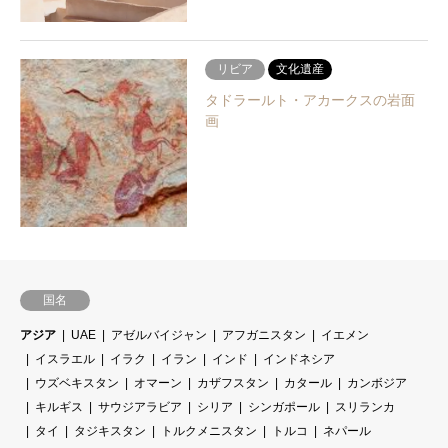
リビア
文化遺産
タドラールト・アカークスの岩面
画
国名
アジア
UAE
アゼルバイジャン
アフガニスタン
イエメン
イスラエル
イラク
イラン
インド
インドネシア
ウズベキスタン
オマーン
カザフスタン
カタール
カンボジア
キルギス
サウジアラビア
シリア
シンガポール
スリランカ
タイ
タジキスタン
トルクメニスタン
トルコ
ネパール