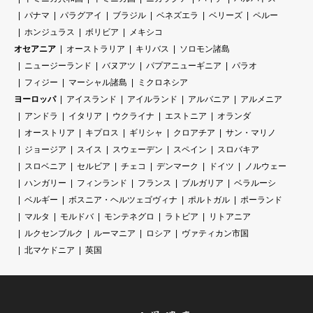
パナマ
パラグアイ
ブラジル
ベネズエラ
ベリーズ
ペルー
ホンジュラス
ボリビア
メキシコ
オセアニア
オーストラリア
キリバス
ソロモン諸島
ニュージーランド
バヌアツ
パプアニューギニア
パラオ
フィジー
マーシャル諸島
ミクロネシア
ヨーロッパ
アイスランド
アイルランド
アルバニア
アルメニア
アンドラ
イタリア
ウクライナ
エストニア
オランダ
オーストリア
キプロス
ギリシャ
クロアチア
サン・マリノ
ジョージア
スイス
スウェーデン
スペイン
スロバキア
スロベニア
セルビア
チェコ
デンマーク
ドイツ
ノルウェー
ハンガリー
フィンランド
フランス
ブルガリア
ベラルーシ
ベルギー
ボスニア・ヘルツェゴヴィナ
ポルトガル
ポーランド
マルタ
モルドバ
モンテネグロ
ラトビア
リトアニア
ルクセンブルク
ルーマニア
ロシア
ヴァティカン市国
北マケドニア
英国