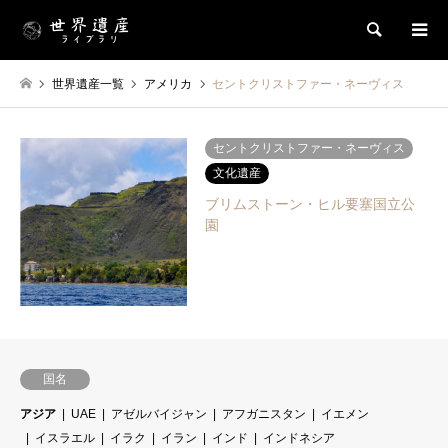
検索
世界遺産一覧
アメリカ
セントクリストファー・ネーヴィス
セントクリストファー・ネーヴィス
文化遺産
ブリムストーン・ヒル要塞国立公
園
国名
アジア
UAE
アゼルバイジャン
アフガニスタン
イエメン
イスラエル
イラク
イラン
インド
インドネシア