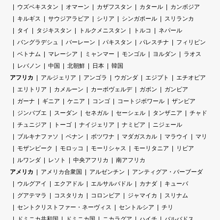
ウズベキスタン
オマーン
カザフスタン
カタール
カンボジア
キルギス
サウジアラビア
シリア
シンガポール
スリランカ
タイ
タジキスタン
トルクメニスタン
トルコ
ネパール
バングラデシュ
バーレーン
パキスタン
パレスチナ
フィリピン
ベトナム
マレーシア
ミャンマー
モンゴル
ヨルダン
ラオス
レバノン
中国
北朝鮮
日本
韓国
アフリカ
アルジェリア
アンゴラ
ウガンダ
エジプト
エチオピア
エリトリア
カメルーン
カーボヴェルデ
ガボン
ガンビア
ガーナ
ギニア
ケニア
コンゴ
コートジボワール
ザンビア
ジンバブエ
スーダン
セネガル
セーシェル
タンザニア
チャド
チュニジア
トーゴ
ナイジェリア
ナミビア
ニジェール
ブルキナファソ
ベナン
ボツワナ
マダガスカル
マラウイ
マリ
モザンビーク
モロッコ
モーリシャス
モーリタニア
リビア
ルワンダ
レソト
中央アフリカ
南アフリカ
アメリカ
アメリカ合衆国
アルゼンチン
アンティグア・バーブーダ
ウルグアイ
エクアドル
エルサルバドル
カナダ
キューバ
グアテマラ
コスタリカ
コロンビア
ジャマイカ
スリナム
セントクリストファー・ネーヴィス
セントルシア
チリ
ドミニカ共和国
ドミニカ国
ニカラグア
ハイチ
バルバドス