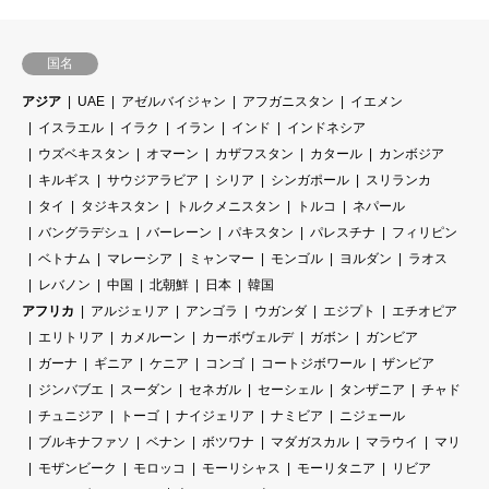
国名
アジア
UAE
アゼルバイジャン
アフガニスタン
イエメン
イスラエル
イラク
イラン
インド
インドネシア
ウズベキスタン
オマーン
カザフスタン
カタール
カンボジア
キルギス
サウジアラビア
シリア
シンガポール
スリランカ
タイ
タジキスタン
トルクメニスタン
トルコ
ネパール
バングラデシュ
バーレーン
パキスタン
パレスチナ
フィリピン
ベトナム
マレーシア
ミャンマー
モンゴル
ヨルダン
ラオス
レバノン
中国
北朝鮮
日本
韓国
アフリカ
アルジェリア
アンゴラ
ウガンダ
エジプト
エチオピア
エリトリア
カメルーン
カーボヴェルデ
ガボン
ガンビア
ガーナ
ギニア
ケニア
コンゴ
コートジボワール
ザンビア
ジンバブエ
スーダン
セネガル
セーシェル
タンザニア
チャド
チュニジア
トーゴ
ナイジェリア
ナミビア
ニジェール
ブルキナファソ
ベナン
ボツワナ
マダガスカル
マラウイ
マリ
モザンビーク
モロッコ
モーリシャス
モーリタニア
リビア