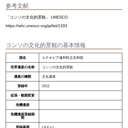
参考文献
「コンソの文化的景観」.UNESCO.
https://whc.unesco.org/ja/list/1333
コンソの文化的景観の基本情報
国名
エチオピア連邦民主共和国
世界遺産の名称
コンソの文化的景観
遺産の種類
文化遺産
登録年
2011
拡張・範囲変更
危機遺産
危機遺産登録期
間
登録基準
(ⅲ)(ⅴ)