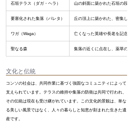
石垣テラス（ダガ・ヘラ）
山の斜面に築かれた石垣の段々
要塞化された集落（パレタ）
丘の頂上に築かれた、密集した
ワガ（Waga）
亡くなった英雄や長老を記念し
聖なる森
集落の近くに点在し、薬草の採
文化と伝統
コンソの社会は、共同作業に基づく強固なコミュニティによって
支えられています。テラスの維持や集落の防衛は共同で行われ、
その伝統は現在も受け継がれています。この文化的景観は、単な
る美しい風景ではなく、人々の暮らしと知恵が刻まれた生きた遺
産です。