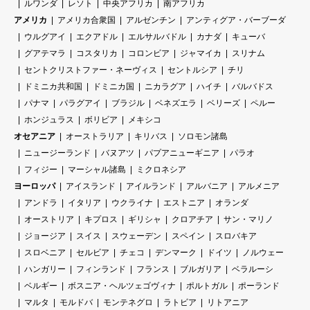
ルワンダ
レソト
中央アフリカ
南アフリカ
アメリカ
アメリカ合衆国
アルゼンチン
アンティグア・バーブーダ
ウルグアイ
エクアドル
エルサルバドル
カナダ
キューバ
グアテマラ
コスタリカ
コロンビア
ジャマイカ
スリナム
セントクリストファー・ネーヴィス
セントルシア
チリ
ドミニカ共和国
ドミニカ国
ニカラグア
ハイチ
バルバドス
パナマ
パラグアイ
ブラジル
ベネズエラ
ベリーズ
ペルー
ホンジュラス
ボリビア
メキシコ
オセアニア
オーストラリア
キリバス
ソロモン諸島
ニュージーランド
バヌアツ
パプアニューギニア
パラオ
フィジー
マーシャル諸島
ミクロネシア
ヨーロッパ
アイスランド
アイルランド
アルバニア
アルメニア
アンドラ
イタリア
ウクライナ
エストニア
オランダ
オーストリア
キプロス
ギリシャ
クロアチア
サン・マリノ
ジョージア
スイス
スウェーデン
スペイン
スロバキア
スロベニア
セルビア
チェコ
デンマーク
ドイツ
ノルウェー
ハンガリー
フィンランド
フランス
ブルガリア
ベラルーシ
ベルギー
ボスニア・ヘルツェゴヴィナ
ポルトガル
ポーランド
マルタ
モルドバ
モンテネグロ
ラトビア
リトアニア