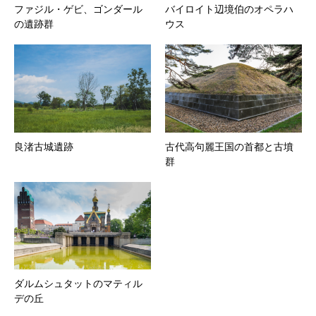
ファジル・ゲビ、ゴンダール
バイロイト辺境伯のオペラハ
の遺跡群
ウス
良渚古城遺跡
古代高句麗王国の首都と古墳
群
ダルムシュタットのマティル
デの丘