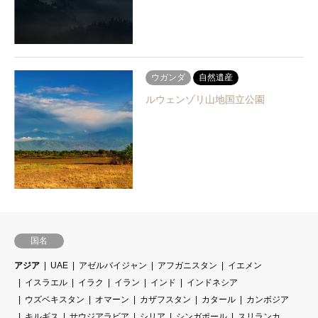
ウガンダ
自然遺産
ルウェンゾリ山地国立公園
国名
アジア
UAE
アゼルバイジャン
アフガニスタン
イエメン
イスラエル
イラク
イラン
インド
インドネシア
ウズベキスタン
オマーン
カザフスタン
カタール
カンボジア
キルギス
サウジアラビア
シリア
シンガポール
スリランカ