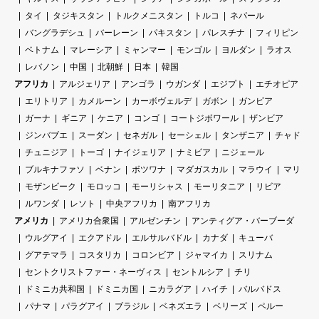
タイ
タジキスタン
トルクメニスタン
トルコ
ネパール
バングラデシュ
バーレーン
パキスタン
パレスチナ
フィリピン
ベトナム
マレーシア
ミャンマー
モンゴル
ヨルダン
ラオス
レバノン
中国
北朝鮮
日本
韓国
アフリカ
アルジェリア
アンゴラ
ウガンダ
エジプト
エチオピア
エリトリア
カメルーン
カーボヴェルデ
ガボン
ガンビア
ガーナ
ギニア
ケニア
コンゴ
コートジボワール
ザンビア
ジンバブエ
スーダン
セネガル
セーシェル
タンザニア
チャド
チュニジア
トーゴ
ナイジェリア
ナミビア
ニジェール
ブルキナファソ
ベナン
ボツワナ
マダガスカル
マラウイ
マリ
モザンビーク
モロッコ
モーリシャス
モーリタニア
リビア
ルワンダ
レソト
中央アフリカ
南アフリカ
アメリカ
アメリカ合衆国
アルゼンチン
アンティグア・バーブーダ
ウルグアイ
エクアドル
エルサルバドル
カナダ
キューバ
グアテマラ
コスタリカ
コロンビア
ジャマイカ
スリナム
セントクリストファー・ネーヴィス
セントルシア
チリ
ドミニカ共和国
ドミニカ国
ニカラグア
ハイチ
バルバドス
パナマ
パラグアイ
ブラジル
ベネズエラ
ベリーズ
ペルー