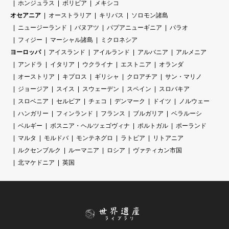
ホンジュラス
ボリビア
メキシコ
オセアニア
オーストラリア
キリバス
ソロモン諸島
ニュージーランド
バヌアツ
パプアニューギニア
パラオ
フィジー
マーシャル諸島
ミクロネシア
ヨーロッパ
アイスランド
アイルランド
アルバニア
アルメニア
アンドラ
イタリア
ウクライナ
エストニア
オランダ
オーストリア
キプロス
ギリシャ
クロアチア
サン・マリノ
ジョージア
スイス
スウェーデン
スペイン
スロバキア
スロベニア
セルビア
チェコ
デンマーク
ドイツ
ノルウェー
ハンガリー
フィンランド
フランス
ブルガリア
ベラルーシ
ベルギー
ボスニア・ヘルツェゴヴィナ
ポルトガル
ポーランド
マルタ
モルドバ
モンテネグロ
ラトビア
リトアニア
ルクセンブルク
ルーマニア
ロシア
ヴァティカン市国
北マケドニア
英国