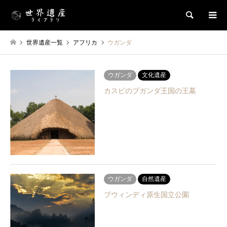
検索
世界遺産一覧
アフリカ
ウガンダ
ウガンダ
文化遺産
カスビのブガンダ王国の王墓
ウガンダ
自然遺産
ブウィンディ原生国立公園