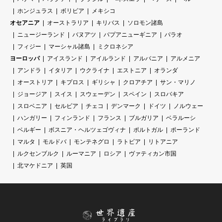
ホンジュラス
ボリビア
メキシコ
オセアニア
オーストラリア
キリバス
ソロモン諸島
ニュージーランド
バヌアツ
パプアニューギニア
パラオ
フィジー
マーシャル諸島
ミクロネシア
ヨーロッパ
アイスランド
アイルランド
アルバニア
アルメニア
アンドラ
イタリア
ウクライナ
エストニア
オランダ
オーストリア
キプロス
ギリシャ
クロアチア
サン・マリノ
ジョージア
スイス
スウェーデン
スペイン
スロバキア
スロベニア
セルビア
チェコ
デンマーク
ドイツ
ノルウェー
ハンガリー
フィンランド
フランス
ブルガリア
ベラルーシ
ベルギー
ボスニア・ヘルツェゴヴィナ
ポルトガル
ポーランド
マルタ
モルドバ
モンテネグロ
ラトビア
リトアニア
ルクセンブルク
ルーマニア
ロシア
ヴァティカン市国
北マケドニア
英国