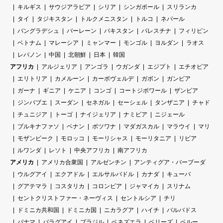
キルギス
サウジアラビア
シリア
シンガポール
スリランカ
タイ
タジキスタン
トルクメニスタン
トルコ
ネパール
バングラデシュ
バーレーン
パキスタン
パレスチナ
フィリピン
ベトナム
マレーシア
ミャンマー
モンゴル
ヨルダン
ラオス
レバノン
中国
北朝鮮
日本
韓国
アフリカ
アルジェリア
アンゴラ
ウガンダ
エジプト
エチオピア
エリトリア
カメルーン
カーボヴェルデ
ガボン
ガンビア
ガーナ
ギニア
ケニア
コンゴ
コートジボワール
ザンビア
ジンバブエ
スーダン
セネガル
セーシェル
タンザニア
チャド
チュニジア
トーゴ
ナイジェリア
ナミビア
ニジェール
ブルキナファソ
ベナン
ボツワナ
マダガスカル
マラウイ
マリ
モザンビーク
モロッコ
モーリシャス
モーリタニア
リビア
ルワンダ
レソト
中央アフリカ
南アフリカ
アメリカ
アメリカ合衆国
アルゼンチン
アンティグア・バーブーダ
ウルグアイ
エクアドル
エルサルバドル
カナダ
キューバ
グアテマラ
コスタリカ
コロンビア
ジャマイカ
スリナム
セントクリストファー・ネーヴィス
セントルシア
チリ
ドミニカ共和国
ドミニカ国
ニカラグア
ハイチ
バルバドス
パナマ
パラグアイ
ブラジル
ベネズエラ
ベリーズ
ペルー