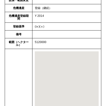
拡張・範囲変更
危機遺産
登録（継続）
危機遺産登録期
Y 2014
間
登録基準
(ⅸ)(ⅹ)
備考
範囲（ヘクター
5120000
ル）