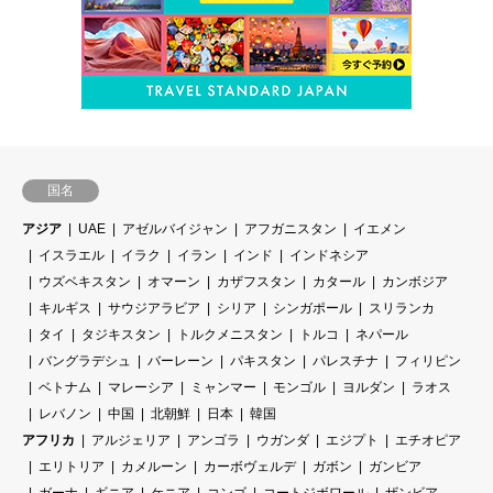
国名
アジア
UAE
アゼルバイジャン
アフガニスタン
イエメン
イスラエル
イラク
イラン
インド
インドネシア
ウズベキスタン
オマーン
カザフスタン
カタール
カンボジア
キルギス
サウジアラビア
シリア
シンガポール
スリランカ
タイ
タジキスタン
トルクメニスタン
トルコ
ネパール
バングラデシュ
バーレーン
パキスタン
パレスチナ
フィリピン
ベトナム
マレーシア
ミャンマー
モンゴル
ヨルダン
ラオス
レバノン
中国
北朝鮮
日本
韓国
アフリカ
アルジェリア
アンゴラ
ウガンダ
エジプト
エチオピア
エリトリア
カメルーン
カーボヴェルデ
ガボン
ガンビア