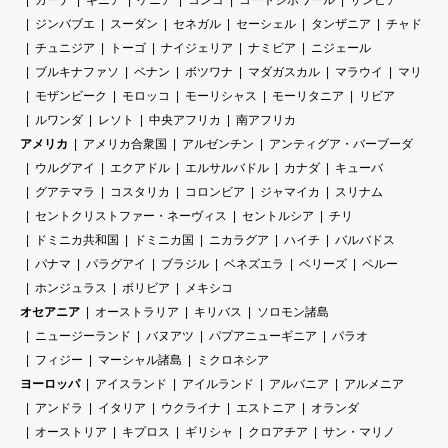
ガーナ
ギニア
ケニア
コンゴ
コートジボワール
ザンビア
ジンバブエ
スーダン
セネガル
セーシェル
タンザニア
チャド
チュニジア
トーゴ
ナイジェリア
ナミビア
ニジェール
ブルキナファソ
ベナン
ボツワナ
マダガスカル
マラウイ
マリ
モザンビーク
モロッコ
モーリシャス
モーリタニア
リビア
ルワンダ
レソト
中央アフリカ
南アフリカ
アメリカ
アメリカ合衆国
アルゼンチン
アンティグア・バーブーダ
ウルグアイ
エクアドル
エルサルバドル
カナダ
キューバ
グアテマラ
コスタリカ
コロンビア
ジャマイカ
スリナム
セントクリストファー・ネーヴィス
セントルシア
チリ
ドミニカ共和国
ドミニカ国
ニカラグア
ハイチ
バルバドス
パナマ
パラグアイ
ブラジル
ベネズエラ
ベリーズ
ペルー
ホンジュラス
ボリビア
メキシコ
オセアニア
オーストラリア
キリバス
ソロモン諸島
ニュージーランド
バヌアツ
パプアニューギニア
パラオ
フィジー
マーシャル諸島
ミクロネシア
ヨーロッパ
アイスランド
アイルランド
アルバニア
アルメニア
アンドラ
イタリア
ウクライナ
エストニア
オランダ
オーストリア
キプロス
ギリシャ
クロアチア
サン・マリノ