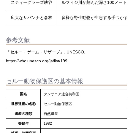
スティーグラーズ峡谷
ルフィジ川が刻んだ深さ100メートル
広大なサバンナと森林
多様な野生動物が生息する手つかずの
参考文献
「セルー・ゲーム・リザーブ」. UNESCO.
https://whc.unesco.org/ja/list/199
セルー動物保護区の基本情報
国名
タンザニア連合共和国
世界遺産の名称
セルー動物保護区
遺産の種類
自然遺産
登録年
1982