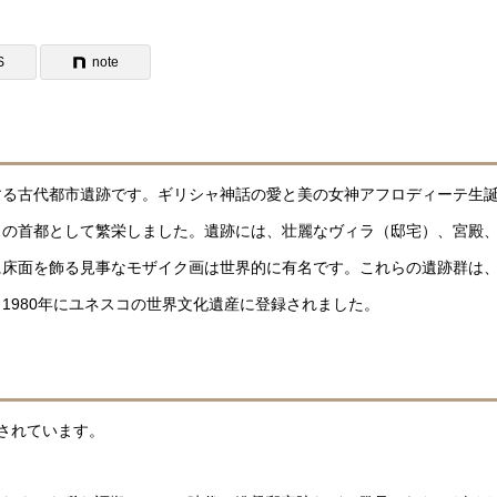
S
note
する古代都市遺跡です。ギリシャ神話の愛と美の女神アフロディーテ生
スの首都として繁栄しました。遺跡には、壮麗なヴィラ（邸宅）、宮殿
に床面を飾る見事なモザイク画は世界的に有名です。これらの遺跡群は
1980年にユネスコの世界文化遺産に登録されました。
されています。