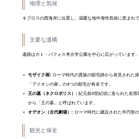
地理と気候
キプロスの西海岸に位置し、温暖な地中海性気候に恵まれ
主要な遺構
遺跡はカト・パフォス考古学公園を中心に広がっています
モザイク画:
ローマ時代の貴族の邸宅跡から発見された床
「アイオンの家」の4つの邸宅が有名です。
王の墓（ネクロポリス）:
紀元前4世紀頃に造られた岩窟
から「王の墓」と呼ばれています。
オデオン（古代劇場）:
ローマ時代に建設された半円形の
観光と保全