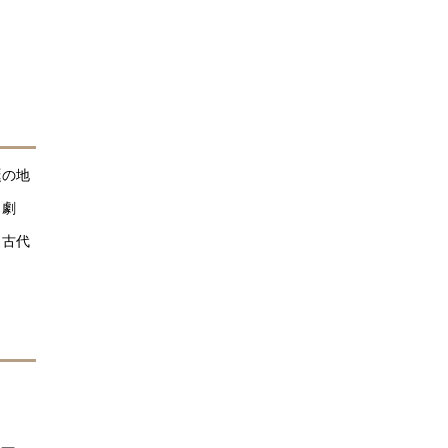
誕の地
、劇
、古代