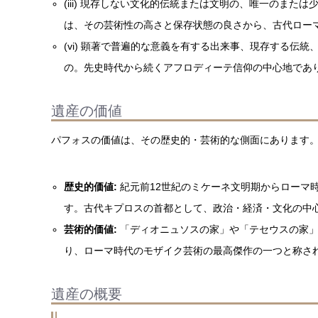
(iii) 現存しない文化的伝統または文明の、唯一のま
は、その芸術性の高さと保存状態の良さから、古代ロー
(vi) 顕著で普遍的な意義を有する出来事、現存する
の。先史時代から続くアフロディーテ信仰の中心地であ
遺産の価値
パフォスの価値は、その歴史的・芸術的な側面にあります
歴史的価値:
紀元前12世紀のミケーネ文明期からローマ
す。古代キプロスの首都として、政治・経済・文化の中
芸術的価値:
「ディオニュソスの家」や「テセウスの家」
り、ローマ時代のモザイク芸術の最高傑作の一つと称さ
遺産の概要