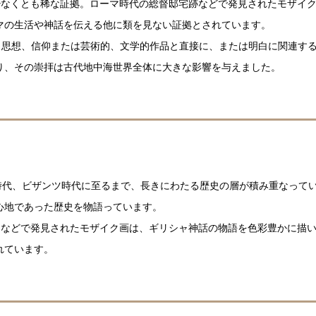
たは少なくとも稀な証拠。ローマ時代の総督邸宅跡などで発見されたモザイ
マの生活や神話を伝える他に類を見ない証拠とされています。
伝統、思想、信仰または芸術的、文学的作品と直接に、または明白に関連す
り、その崇拝は古代地中海世界全体に大きな影響を与えました。
。
時代、ビザンツ時代に至るまで、長きにわたる歴史の層が積み重なって
心地であった歴史を物語っています。
などで発見されたモザイク画は、ギリシャ神話の物語を色彩豊かに描
れています。