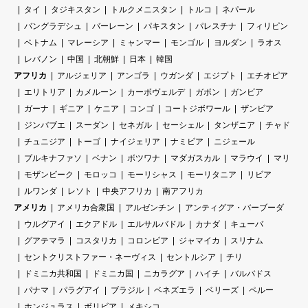
タイ
タジキスタン
トルクメニスタン
トルコ
ネパール
バングラデシュ
バーレーン
パキスタン
パレスチナ
フィリピン
ベトナム
マレーシア
ミャンマー
モンゴル
ヨルダン
ラオス
レバノン
中国
北朝鮮
日本
韓国
アフリカ
アルジェリア
アンゴラ
ウガンダ
エジプト
エチオピア
エリトリア
カメルーン
カーボヴェルデ
ガボン
ガンビア
ガーナ
ギニア
ケニア
コンゴ
コートジボワール
ザンビア
ジンバブエ
スーダン
セネガル
セーシェル
タンザニア
チャド
チュニジア
トーゴ
ナイジェリア
ナミビア
ニジェール
ブルキナファソ
ベナン
ボツワナ
マダガスカル
マラウイ
マリ
モザンビーク
モロッコ
モーリシャス
モーリタニア
リビア
ルワンダ
レソト
中央アフリカ
南アフリカ
アメリカ
アメリカ合衆国
アルゼンチン
アンティグア・バーブーダ
ウルグアイ
エクアドル
エルサルバドル
カナダ
キューバ
グアテマラ
コスタリカ
コロンビア
ジャマイカ
スリナム
セントクリストファー・ネーヴィス
セントルシア
チリ
ドミニカ共和国
ドミニカ国
ニカラグア
ハイチ
バルバドス
パナマ
パラグアイ
ブラジル
ベネズエラ
ベリーズ
ペルー
ホンジュラス
ボリビア
メキシコ