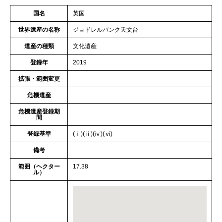
国名
英国
世界遺産の名称
ジョドレルバンク天文台
遺産の種類
文化遺産
登録年
2019
拡張・範囲変更
危機遺産
危機遺産登録期
間
登録基準
(ⅰ)(ⅱ)(ⅳ)(ⅵ)
備考
範囲（ヘクター
17.38
ル）