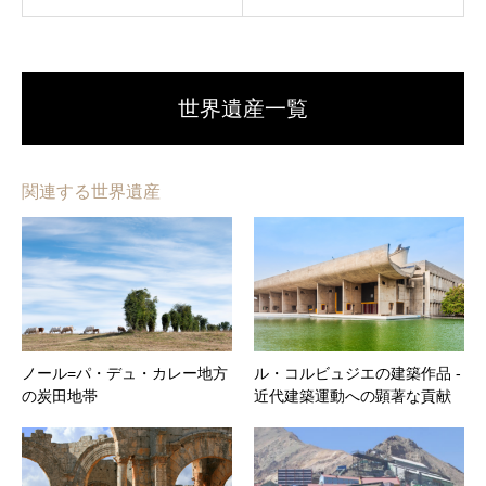
世界遺産一覧
関連する世界遺産
ノール=パ・デュ・カレー地方
ル・コルビュジエの建築作品 ‐
の炭田地帯
近代建築運動への顕著な貢献