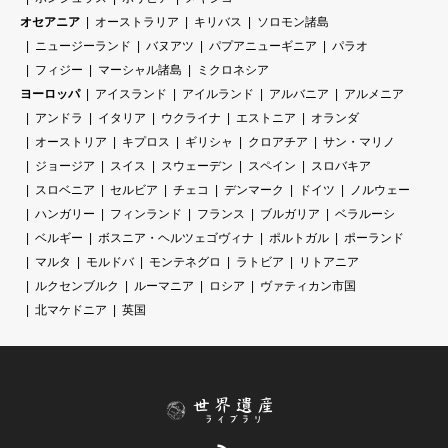
オセアニア
オーストラリア
キリバス
ソロモン諸島
ニュージーランド
バヌアツ
パプアニューギニア
パラオ
フィジー
マーシャル諸島
ミクロネシア
ヨーロッパ
アイスランド
アイルランド
アルバニア
アルメニア
アンドラ
イタリア
ウクライナ
エストニア
オランダ
オーストリア
キプロス
ギリシャ
クロアチア
サン・マリノ
ジョージア
スイス
スウェーデン
スペイン
スロバキア
スロベニア
セルビア
チェコ
デンマーク
ドイツ
ノルウェー
ハンガリー
フィンランド
フランス
ブルガリア
ベラルーシ
ベルギー
ボスニア・ヘルツェゴヴィナ
ポルトガル
ポーランド
マルタ
モルドバ
モンテネグロ
ラトビア
リトアニア
ルクセンブルク
ルーマニア
ロシア
ヴァティカン市国
北マケドニア
英国