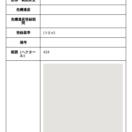
拡張・範囲変更
危機遺産
危機遺産登録期
間
登録基準
(ⅱ)(ⅵ)
備考
範囲（ヘクター
424
ル）