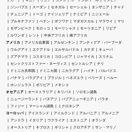
ジンバブエ
スーダン
セネガル
セーシェル
タンザニア
チャド
チュニジア
トーゴ
ナイジェリア
ナミビア
ニジェール
ブルキナファソ
ベナン
ボツワナ
マダガスカル
マラウイ
マリ
モザンビーク
モロッコ
モーリシャス
モーリタニア
リビア
ルワンダ
レソト
中央アフリカ
南アフリカ
アメリカ
アメリカ合衆国
アルゼンチン
アンティグア・バーブーダ
ウルグアイ
エクアドル
エルサルバドル
カナダ
キューバ
グアテマラ
コスタリカ
コロンビア
ジャマイカ
スリナム
セントクリストファー・ネーヴィス
セントルシア
チリ
ドミニカ共和国
ドミニカ国
ニカラグア
ハイチ
バルバドス
パナマ
パラグアイ
ブラジル
ベネズエラ
ベリーズ
ペルー
ホンジュラス
ボリビア
メキシコ
オセアニア
オーストラリア
キリバス
ソロモン諸島
ニュージーランド
バヌアツ
パプアニューギニア
パラオ
フィジー
マーシャル諸島
ミクロネシア
ヨーロッパ
アイスランド
アイルランド
アルバニア
アルメニア
アンドラ
イタリア
ウクライナ
エストニア
オランダ
オーストリア
キプロス
ギリシャ
クロアチア
サン・マリノ