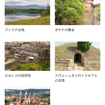
プトラナ台地
ボヤナの教会
カセレスの旧市街
スヴェシュタリのトラキア人
の古墳