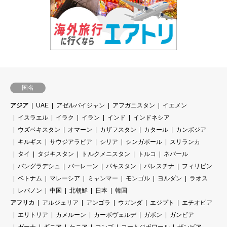
国名
アジア
UAE
アゼルバイジャン
アフガニスタン
イエメン
イスラエル
イラク
イラン
インド
インドネシア
ウズベキスタン
オマーン
カザフスタン
カタール
カンボジア
キルギス
サウジアラビア
シリア
シンガポール
スリランカ
タイ
タジキスタン
トルクメニスタン
トルコ
ネパール
バングラデシュ
バーレーン
パキスタン
パレスチナ
フィリピン
ベトナム
マレーシア
ミャンマー
モンゴル
ヨルダン
ラオス
レバノン
中国
北朝鮮
日本
韓国
アフリカ
アルジェリア
アンゴラ
ウガンダ
エジプト
エチオピア
エリトリア
カメルーン
カーボヴェルデ
ガボン
ガンビア
ガーナ
ギニア
ケニア
コンゴ
コートジボワール
ザンビア