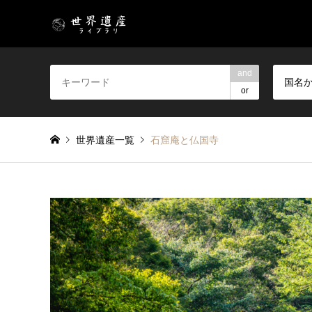
and
国名
or
世界遺産一覧
石窟庵と仏国寺