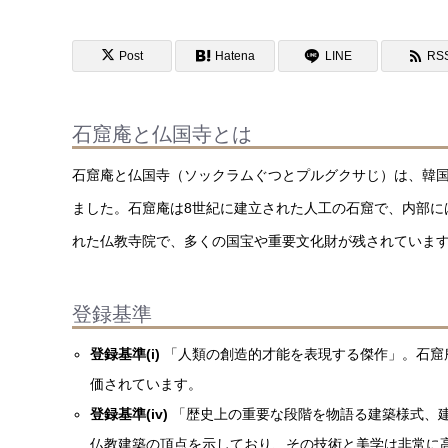
Post
Hatena
LINE
RS
石窟庵と仏国寺とは
石窟庵と仏国寺（ソックラムぐつとプルグクサじ）は、韓国
ました。石窟庵は8世紀に建立された人工の石窟で、内部に
れた仏教寺院で、多くの国宝や重要文化財が残されていま
登録基準
登録基準(i)
「人類の創造的才能を表現する傑作」。石窟
価されています。
登録基準(iv)
「歴史上の重要な段階を物語る建築様式、
仏教建築の頂点を示しており、その技術と美学は非常に