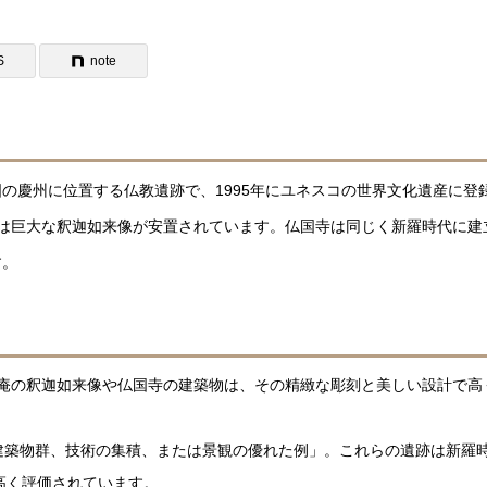
S
note
の慶州に位置する仏教遺跡で、1995年にユネスコの世界文化遺産に登
は巨大な釈迦如来像が安置されています。仏国寺は同じく新羅時代に建
す。
庵の釈迦如来像や仏国寺の建築物は、その精緻な彫刻と美しい設計で高
建築物群、技術の集積、または景観の優れた例」。これらの遺跡は新羅
高く評価されています。