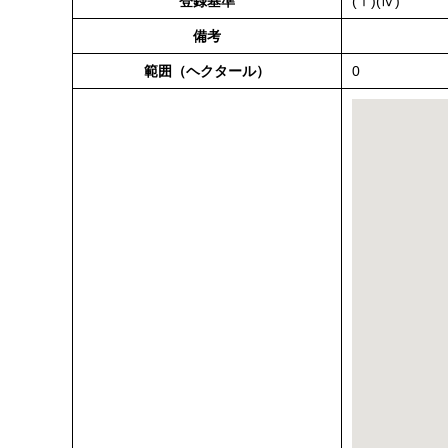
登録基準
(ⅰ)(ⅳ)
備考
範囲（ヘクタール）
0