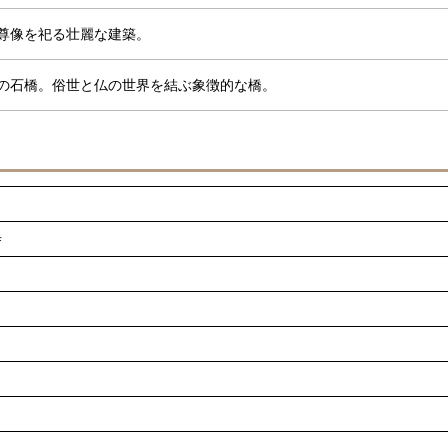
尊像を祀る壮麗な建築。
の石橋。俗世と仏の世界を結ぶ象徴的な橋。
寺