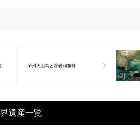
寺
済州火山島と溶岩洞窟群
界遺産一覧