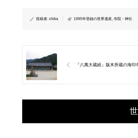
投稿者:
chiba
1995年登録の世界遺産
,
寺院・神社
『八萬大蔵経』版木所蔵の海印
世