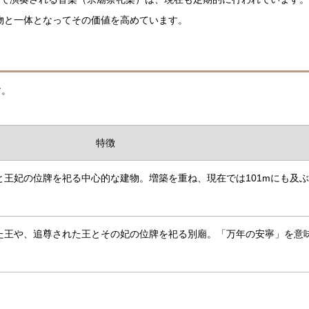
物と一体となってその価値を高めています。
す。
特徴
と王妃の位牌を祀る中心的な建物。増築を重ね、現在では101mにも及
た王や、追尊された王とその妃の位牌を祀る別廟。「万年の安寧」を意