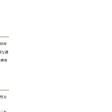
95年
潔な建
た稀有
平性を
。これ