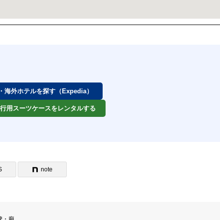
券・海外ホテルを探す（Expedia）
 旅行用スーツケースをレンタルする
S
note
碑・廟