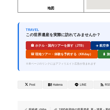
地図
TRAVEL
この世界遺産を実際に訪れてみませんか？
🏨 ホテル・国内ツアーを探す（JTB）
✈️ 航空
🎒 現地ツアー・体験を予約する（KKday）
🧳
※本ページのリンクにはアフィリエイト広告が含まれます
Post
Hatena
LINE
RS
投稿者:
chiba
1995年登録の世界遺産
,
墓・墳墓・墓