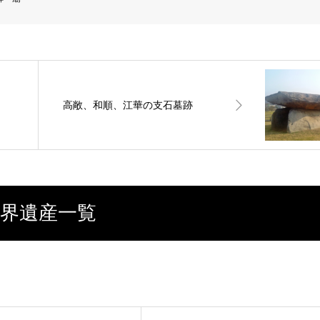
高敞、和順、江華の支石墓跡
界遺産一覧