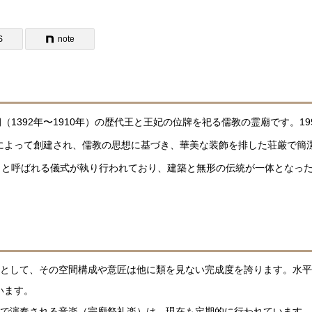
S
note
392年〜1910年）の歴代王と王妃の位牌を祀る儒教の霊廟です。19
祖によって創建され、儒教の思想に基づき、華美な装飾を排した荘厳で簡
」と呼ばれる儀式が執り行われており、建築と無形の伝統が一体となっ
築として、その空間構成や意匠は他に類を見ない完成度を誇ります。水
います。
式で演奏される音楽（宗廟祭礼楽）は、現在も定期的に行われています