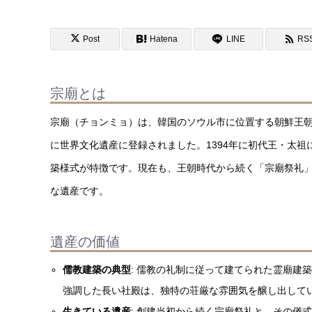
Post
Hatena
LINE
RS
宗廟とは
宗廟（チョンミョ）は、韓国のソウル市に位置する朝鮮王朝（1
に世界文化遺産に登録されました。1394年に初代王・太
築様式が特徴です。現在も、王朝時代から続く「宗廟祭礼
な遺産です。
遺産の価値
儒教建築の典型
: 儒教の礼制に従って建てられた霊廟建
強調した長い社殿は、独特の荘厳な雰囲気を醸し出して
生きている遺産
: 創建当初から続く宗廟祭礼と、その儀