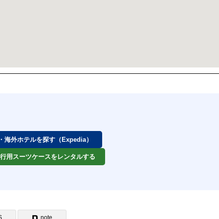
券・海外ホテルを探す（Expedia）
 旅行用スーツケースをレンタルする
S
note