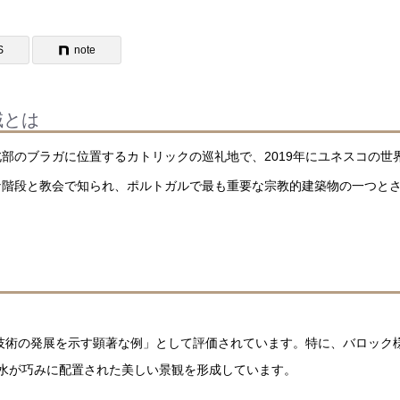
S
note
域とは
部のブラガに位置するカトリックの巡礼地で、2019年にユネスコの世
な階段と教会で知られ、ポルトガルで最も重要な宗教的建築物の一つと
技術の発展を示す顕著な例」として評価されています。特に、バロック
噴水が巧みに配置された美しい景観を形成しています。