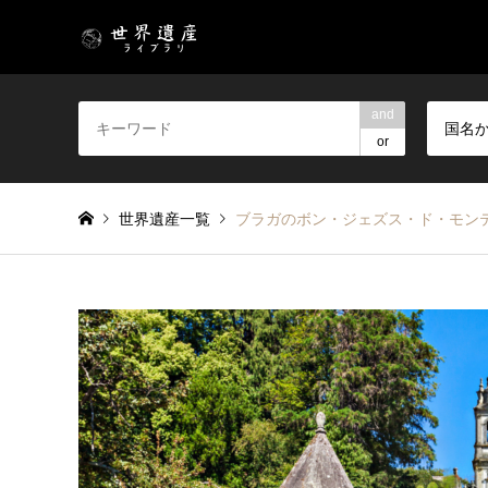
and
国名
or
世界遺産一覧
ブラガのボン・ジェズス・ド・モン