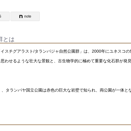
S
note
群とは
イスチグアラスト/タランパジャ自然公園群」は、2000年にユネスコの
を思わせるような壮大な景観と、古生物学的に極めて重要な化石群が発
Luna）」、タランパヤ国立公園は赤色の巨大な岩壁で知られ、両公園が一体と