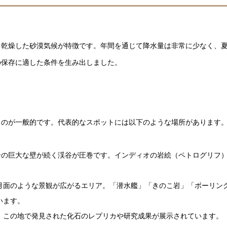
る乾燥した砂漠気候が特徴です。年間を通じて降水量は非常に少なく、
の保存に適した条件を生み出しました。
るのが一般的です。代表的なスポットには以下のような場所があります
砂岩の巨大な壁が続く渓谷が圧巻です。インディオの岩絵（ペトログリフ
月面のような景観が広がるエリア。「潜水艦」「きのこ岩」「ボーリン
います。
、この地で発見された化石のレプリカや研究成果が展示されています。