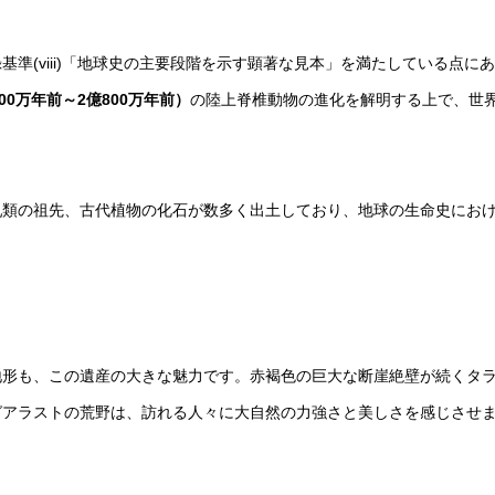
準(viii)「地球史の主要段階を示す顕著な見本」を満たしている点に
00万年前～2億800万年前）
の陸上脊椎動物の進化を解明する上で、世
乳類の祖先、古代植物の化石が数多く出土しており、地球の生命史にお
地形も、この遺産の大きな魅力です。赤褐色の巨大な断崖絶壁が続くタ
グアラストの荒野は、訪れる人々に大自然の力強さと美しさを感じさせ