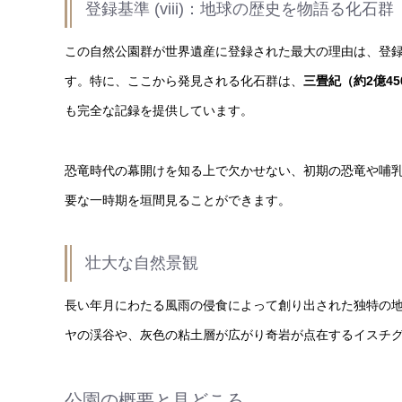
登録基準 (viii)：地球の歴史を物語る化石群
この自然公園群が世界遺産に登録された最大の理由は、登録基
す。特に、ここから発見される化石群は、
三畳紀（約2億45
も完全な記録を提供しています。
恐竜時代の幕開けを知る上で欠かせない、初期の恐竜や哺
要な一時期を垣間見ることができます。
壮大な自然景観
長い年月にわたる風雨の侵食によって創り出された独特の
ヤの渓谷や、灰色の粘土層が広がり奇岩が点在するイスチ
公園の概要と見どころ