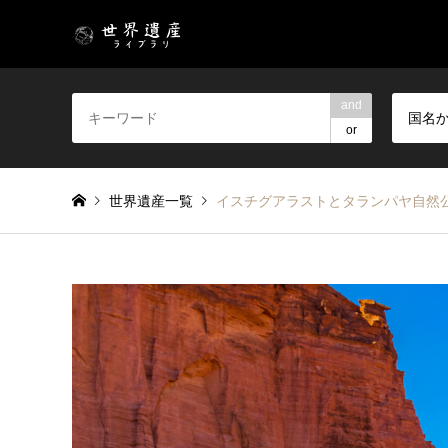
and
国名
or
世界遺産一覧
イスチグアラストとタランパヤ自然