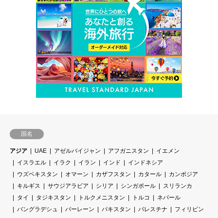
国名
アジア
UAE
アゼルバイジャン
アフガニスタン
イエメン
イスラエル
イラク
イラン
インド
インドネシア
ウズベキスタン
オマーン
カザフスタン
カタール
カンボジア
キルギス
サウジアラビア
シリア
シンガポール
スリランカ
タイ
タジキスタン
トルクメニスタン
トルコ
ネパール
バングラデシュ
バーレーン
パキスタン
パレスチナ
フィリピン