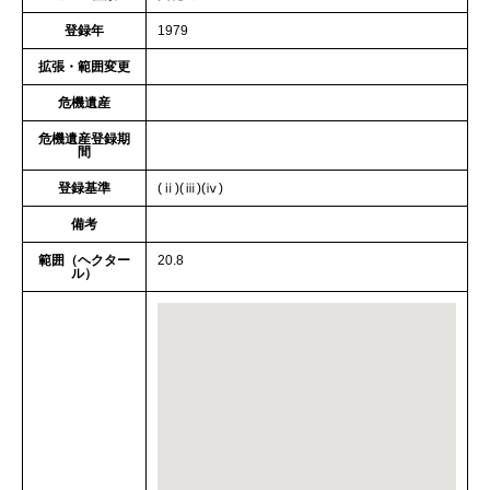
登録年
1979
拡張・範囲変更
危機遺産
危機遺産登録期
間
登録基準
(ⅱ)(ⅲ)(ⅳ)
備考
範囲（ヘクター
20.8
ル）