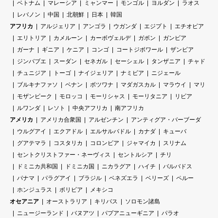
ベトナム
マレーシア
ミャンマー
モンゴル
ヨルダン
ラオス
レバノン
中国
北朝鮮
日本
韓国
アフリカ
アルジェリア
アンゴラ
ウガンダ
エジプト
エチオピア
エリトリア
カメルーン
カーボヴェルデ
ガボン
ガンビア
ガーナ
ギニア
ケニア
コンゴ
コートジボワール
ザンビア
ジンバブエ
スーダン
セネガル
セーシェル
タンザニア
チャド
チュニジア
トーゴ
ナイジェリア
ナミビア
ニジェール
ブルキナファソ
ベナン
ボツワナ
マダガスカル
マラウイ
マリ
モザンビーク
モロッコ
モーリシャス
モーリタニア
リビア
ルワンダ
レソト
中央アフリカ
南アフリカ
アメリカ
アメリカ合衆国
アルゼンチン
アンティグア・バーブーダ
ウルグアイ
エクアドル
エルサルバドル
カナダ
キューバ
グアテマラ
コスタリカ
コロンビア
ジャマイカ
スリナム
セントクリストファー・ネーヴィス
セントルシア
チリ
ドミニカ共和国
ドミニカ国
ニカラグア
ハイチ
バルバドス
パナマ
パラグアイ
ブラジル
ベネズエラ
ベリーズ
ペルー
ホンジュラス
ボリビア
メキシコ
オセアニア
オーストラリア
キリバス
ソロモン諸島
ニュージーランド
バヌアツ
パプアニューギニア
パラオ