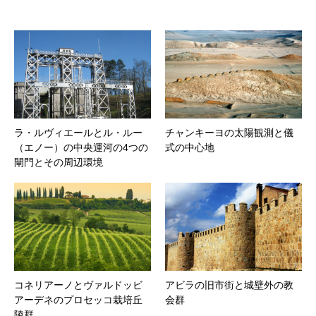
ラ・ルヴィエールとル・ルー
チャンキーヨの太陽観測と儀
（エノー）の中央運河の4つの
式の中心地
閘門とその周辺環境
コネリアーノとヴァルドッビ
アビラの旧市街と城壁外の教
アーデネのプロセッコ栽培丘
会群
陵群