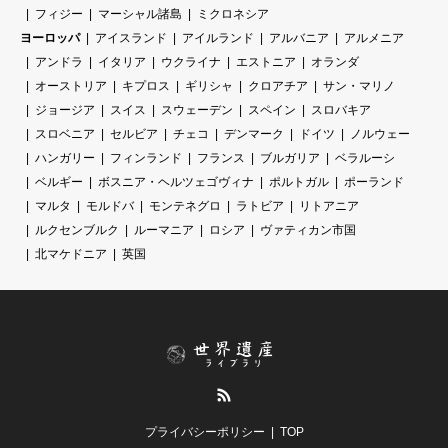
フィジー
マーシャル諸島
ミクロネシア
ヨーロッパ
アイスランド
アイルランド
アルバニア
アルメニア
アンドラ
イタリア
ウクライナ
エストニア
オランダ
オーストリア
キプロス
ギリシャ
クロアチア
サン・マリノ
ジョージア
スイス
スウェーデン
スペイン
スロバキア
スロベニア
セルビア
チェコ
デンマーク
ドイツ
ノルウェー
ハンガリー
フィンランド
フランス
ブルガリア
ベラルーシ
ベルギー
ボスニア・ヘルツェゴヴィナ
ポルトガル
ポーランド
マルタ
モルドバ
モンテネグロ
ラトビア
リトアニア
ルクセンブルク
ルーマニア
ロシア
ヴァティカン市国
北マケドニア
英国
RSS
プライバシーポリシー
TOP