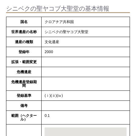
シニベクの聖ヤコブ大聖堂の基本情報
国名
クロアチア共和国
世界遺産の名称
シニベクの聖ヤコブ大聖堂
遺産の種類
文化遺産
登録年
2000
拡張・範囲変更
危機遺産
危機遺産登録期
間
登録基準
(ⅰ)(ⅱ)(ⅳ)
備考
範囲（ヘクター
0.1
ル）