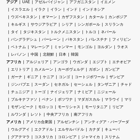
アジア
UAE
アゼルバイジャン
アフガニスタン
イエメン
イスラエル
イラク
イラン
インド
インドネシア
ウズベキスタン
オマーン
カザフスタン
カタール
カンボジア
キルギス
サウジアラビア
シリア
シンガポール
スリランカ
タイ
タジキスタン
トルクメニスタン
トルコ
ネパール
バングラデシュ
バーレーン
パキスタン
パレスチナ
フィリピン
ベトナム
マレーシア
ミャンマー
モンゴル
ヨルダン
ラオス
レバノン
中国
北朝鮮
日本
韓国
アフリカ
アルジェリア
アンゴラ
ウガンダ
エジプト
エチオピア
エリトリア
カメルーン
カーボヴェルデ
ガボン
ガンビア
ガーナ
ギニア
ケニア
コンゴ
コートジボワール
ザンビア
ジンバブエ
スーダン
セネガル
セーシェル
タンザニア
チャド
チュニジア
トーゴ
ナイジェリア
ナミビア
ニジェール
ブルキナファソ
ベナン
ボツワナ
マダガスカル
マラウイ
マリ
モザンビーク
モロッコ
モーリシャス
モーリタニア
リビア
ルワンダ
レソト
中央アフリカ
南アフリカ
アメリカ
アメリカ合衆国
アルゼンチン
アンティグア・バーブーダ
ウルグアイ
エクアドル
エルサルバドル
カナダ
キューバ
グアテマラ
コスタリカ
コロンビア
ジャマイカ
スリナム