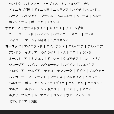
セントクリストファー・ネーヴィス
セントルシア
チリ
ドミニカ共和国
ドミニカ国
ニカラグア
ハイチ
バルバドス
パナマ
パラグアイ
ブラジル
ベネズエラ
ベリーズ
ペルー
ホンジュラス
ボリビア
メキシコ
オセアニア
オーストラリア
キリバス
ソロモン諸島
ニュージーランド
バヌアツ
パプアニューギニア
パラオ
フィジー
マーシャル諸島
ミクロネシア
ヨーロッパ
アイスランド
アイルランド
アルバニア
アルメニア
アンドラ
イタリア
ウクライナ
エストニア
オランダ
オーストリア
キプロス
ギリシャ
クロアチア
サン・マリノ
ジョージア
スイス
スウェーデン
スペイン
スロバキア
スロベニア
セルビア
チェコ
デンマーク
ドイツ
ノルウェー
ハンガリー
フィンランド
フランス
ブルガリア
ベラルーシ
ベルギー
ボスニア・ヘルツェゴヴィナ
ポルトガル
ポーランド
マルタ
モルドバ
モンテネグロ
ラトビア
リトアニア
ルクセンブルク
ルーマニア
ロシア
ヴァティカン市国
北マケドニア
英国