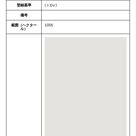
登録基準
(ⅱ)(ⅳ)
備考
範囲（ヘクター
1056
ル）