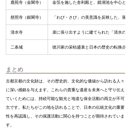
鹿苑寺（金閣寺）
金箔を施した舎利殿と、鏡湖池を中心とし
慈照寺（銀閣寺）
「わび・さび」の美意識を反映した、落ち
清水寺
崖に張り出すように建てられた「清水の舞
二条城
徳川家の栄枯盛衰と日本の歴史の転換点を
まとめ
古都京都の文化財は、その歴史的、文化的な価値から訪れる人々
に深い感銘を与えます。これらの貴重な遺産を未来へと守り伝え
ていくためには、持続可能な観光と地道な保全活動の両立が不可
欠です。私たちがこの地を訪れることで、日本の伝統文化の重要
性を再認識し、その保護活動に関心を持つことが期待されていま
す。