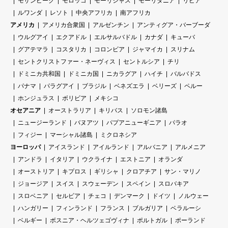
モザンビーク
モロッコ
モーリシャス
モーリタニア
リビア
ルワンダ
レソト
中央アフリカ
南アフリカ
アメリカ
アメリカ合衆国
アルゼンチン
アンティグア・バーブーダ
ウルグアイ
エクアドル
エルサルバドル
カナダ
キューバ
グアテマラ
コスタリカ
コロンビア
ジャマイカ
スリナム
セントクリストファー・ネーヴィス
セントルシア
チリ
ドミニカ共和国
ドミニカ国
ニカラグア
ハイチ
バルバドス
パナマ
パラグアイ
ブラジル
ベネズエラ
ベリーズ
ペルー
ホンジュラス
ボリビア
メキシコ
オセアニア
オーストラリア
キリバス
ソロモン諸島
ニュージーランド
バヌアツ
パプアニューギニア
パラオ
フィジー
マーシャル諸島
ミクロネシア
ヨーロッパ
アイスランド
アイルランド
アルバニア
アルメニア
アンドラ
イタリア
ウクライナ
エストニア
オランダ
オーストリア
キプロス
ギリシャ
クロアチア
サン・マリノ
ジョージア
スイス
スウェーデン
スペイン
スロバキア
スロベニア
セルビア
チェコ
デンマーク
ドイツ
ノルウェー
ハンガリー
フィンランド
フランス
ブルガリア
ベラルーシ
ベルギー
ボスニア・ヘルツェゴヴィナ
ポルトガル
ポーランド