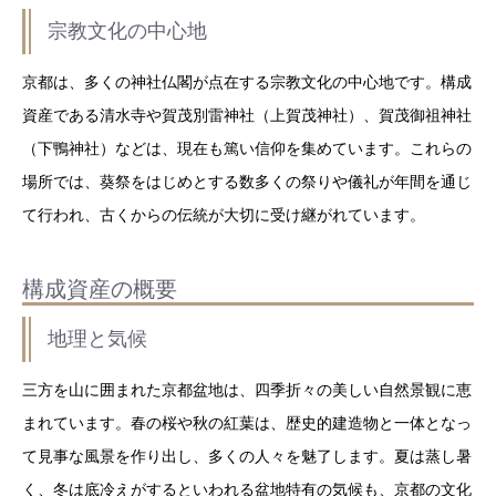
宗教文化の中心地
京都は、多くの神社仏閣が点在する宗教文化の中心地です。構成
資産である清水寺や賀茂別雷神社（上賀茂神社）、賀茂御祖神社
（下鴨神社）などは、現在も篤い信仰を集めています。これらの
場所では、葵祭をはじめとする数多くの祭りや儀礼が年間を通じ
て行われ、古くからの伝統が大切に受け継がれています。
構成資産の概要
地理と気候
三方を山に囲まれた京都盆地は、四季折々の美しい自然景観に恵
まれています。春の桜や秋の紅葉は、歴史的建造物と一体となっ
て見事な風景を作り出し、多くの人々を魅了します。夏は蒸し暑
く、冬は底冷えがするといわれる盆地特有の気候も、京都の文化