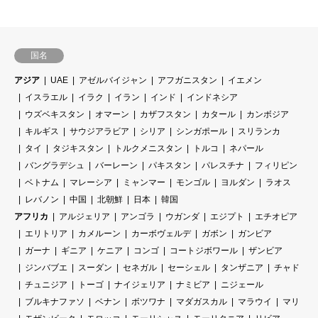
国名
アジア
UAE
アゼルバイジャン
アフガニスタン
イエメン
イスラエル
イラク
イラン
インド
インドネシア
ウズベキスタン
オマーン
カザフスタン
カタール
カンボジア
キルギス
サウジアラビア
シリア
シンガポール
スリランカ
タイ
タジキスタン
トルクメニスタン
トルコ
ネパール
バングラデシュ
バーレーン
パキスタン
パレスチナ
フィリピン
ベトナム
マレーシア
ミャンマー
モンゴル
ヨルダン
ラオス
レバノン
中国
北朝鮮
日本
韓国
アフリカ
アルジェリア
アンゴラ
ウガンダ
エジプト
エチオピア
エリトリア
カメルーン
カーボヴェルデ
ガボン
ガンビア
ガーナ
ギニア
ケニア
コンゴ
コートジボワール
ザンビア
ジンバブエ
スーダン
セネガル
セーシェル
タンザニア
チャド
チュニジア
トーゴ
ナイジェリア
ナミビア
ニジェール
ブルキナファソ
ベナン
ボツワナ
マダガスカル
マラウイ
マリ