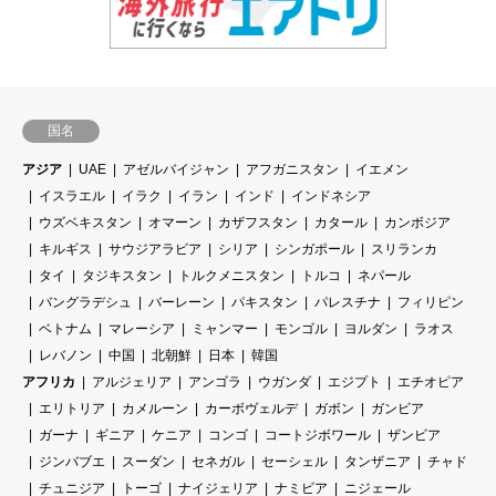
国名
アジア
UAE
アゼルバイジャン
アフガニスタン
イエメン
イスラエル
イラク
イラン
インド
インドネシア
ウズベキスタン
オマーン
カザフスタン
カタール
カンボジア
キルギス
サウジアラビア
シリア
シンガポール
スリランカ
タイ
タジキスタン
トルクメニスタン
トルコ
ネパール
バングラデシュ
バーレーン
パキスタン
パレスチナ
フィリピン
ベトナム
マレーシア
ミャンマー
モンゴル
ヨルダン
ラオス
レバノン
中国
北朝鮮
日本
韓国
アフリカ
アルジェリア
アンゴラ
ウガンダ
エジプト
エチオピア
エリトリア
カメルーン
カーボヴェルデ
ガボン
ガンビア
ガーナ
ギニア
ケニア
コンゴ
コートジボワール
ザンビア
ジンバブエ
スーダン
セネガル
セーシェル
タンザニア
チャド
チュニジア
トーゴ
ナイジェリア
ナミビア
ニジェール