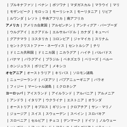
ブルキナファソ
ベナン
ボツワナ
マダガスカル
マラウイ
マリ
モザンビーク
モロッコ
モーリシャス
モーリタニア
リビア
ルワンダ
レソト
中央アフリカ
南アフリカ
アメリカ
アメリカ合衆国
アルゼンチン
アンティグア・バーブーダ
ウルグアイ
エクアドル
エルサルバドル
カナダ
キューバ
グアテマラ
コスタリカ
コロンビア
ジャマイカ
スリナム
セントクリストファー・ネーヴィス
セントルシア
チリ
ドミニカ共和国
ドミニカ国
ニカラグア
ハイチ
バルバドス
パナマ
パラグアイ
ブラジル
ベネズエラ
ベリーズ
ペルー
ホンジュラス
ボリビア
メキシコ
オセアニア
オーストラリア
キリバス
ソロモン諸島
ニュージーランド
バヌアツ
パプアニューギニア
パラオ
フィジー
マーシャル諸島
ミクロネシア
ヨーロッパ
アイスランド
アイルランド
アルバニア
アルメニア
アンドラ
イタリア
ウクライナ
エストニア
オランダ
オーストリア
キプロス
ギリシャ
クロアチア
サン・マリノ
ジョージア
スイス
スウェーデン
スペイン
スロバキア
スロベニア
セルビア
チェコ
デンマーク
ドイツ
ノルウェー