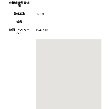
危機遺産登録期
間
登録基準
(ⅸ)(ⅹ)
備考
範囲（ヘクター
1032649
ル）