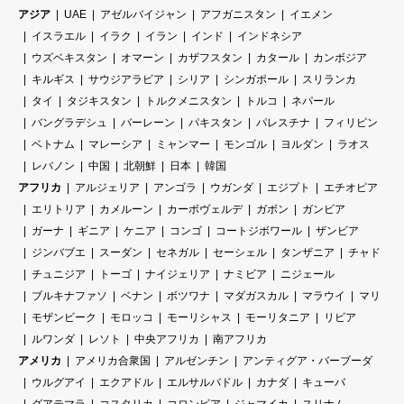
アジア
UAE
アゼルバイジャン
アフガニスタン
イエメン
イスラエル
イラク
イラン
インド
インドネシア
ウズベキスタン
オマーン
カザフスタン
カタール
カンボジア
キルギス
サウジアラビア
シリア
シンガポール
スリランカ
タイ
タジキスタン
トルクメニスタン
トルコ
ネパール
バングラデシュ
バーレーン
パキスタン
パレスチナ
フィリピン
ベトナム
マレーシア
ミャンマー
モンゴル
ヨルダン
ラオス
レバノン
中国
北朝鮮
日本
韓国
アフリカ
アルジェリア
アンゴラ
ウガンダ
エジプト
エチオピア
エリトリア
カメルーン
カーボヴェルデ
ガボン
ガンビア
ガーナ
ギニア
ケニア
コンゴ
コートジボワール
ザンビア
ジンバブエ
スーダン
セネガル
セーシェル
タンザニア
チャド
チュニジア
トーゴ
ナイジェリア
ナミビア
ニジェール
ブルキナファソ
ベナン
ボツワナ
マダガスカル
マラウイ
マリ
モザンビーク
モロッコ
モーリシャス
モーリタニア
リビア
ルワンダ
レソト
中央アフリカ
南アフリカ
アメリカ
アメリカ合衆国
アルゼンチン
アンティグア・バーブーダ
ウルグアイ
エクアドル
エルサルバドル
カナダ
キューバ