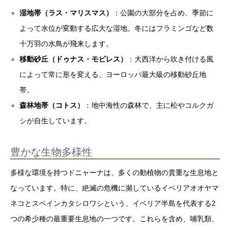
湿地帯（ラス・マリスマス）
：公園の大部分を占め、季節に
よって水位が変動する広大な湿地。冬にはフラミンゴなど数
十万羽の水鳥が飛来します。
移動砂丘（ドゥナス・モビレス）
：大西洋から吹き付ける風
によって常に形を変える、ヨーロッパ最大級の移動砂丘地
帯。
森林地帯（コトス）
：地中海性の森林で、主に松やコルクガ
シが自生しています。
豊かな生物多様性
多様な環境を持つドニャーナは、多くの動植物の貴重な生息地と
なっています。特に、絶滅の危機に瀕しているイベリアオオヤマ
ネコとスペインカタシロワシという、イベリア半島を代表する2
つの希少種の最重要生息地の一つです。これらを含め、哺乳類、