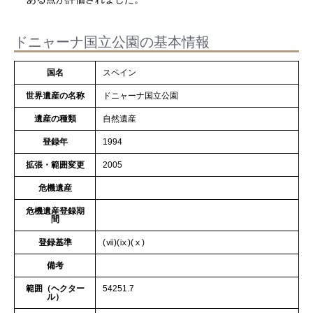
ドニャーナ国立公園の基本情報
国名
スペイン
世界遺産の名称
ドニャーナ国立公園
遺産の種類
自然遺産
登録年
1994
拡張・範囲変更
2005
危機遺産
危機遺産登録期
間
登録基準
(ⅶ)(ⅸ)(ⅹ)
備考
範囲（ヘクター
54251.7
ル）