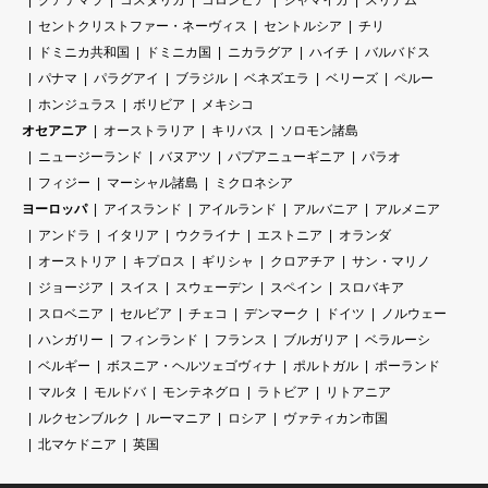
グアテマラ
コスタリカ
コロンビア
ジャマイカ
スリナム
セントクリストファー・ネーヴィス
セントルシア
チリ
ドミニカ共和国
ドミニカ国
ニカラグア
ハイチ
バルバドス
パナマ
パラグアイ
ブラジル
ベネズエラ
ベリーズ
ペルー
ホンジュラス
ボリビア
メキシコ
オセアニア
オーストラリア
キリバス
ソロモン諸島
ニュージーランド
バヌアツ
パプアニューギニア
パラオ
フィジー
マーシャル諸島
ミクロネシア
ヨーロッパ
アイスランド
アイルランド
アルバニア
アルメニア
アンドラ
イタリア
ウクライナ
エストニア
オランダ
オーストリア
キプロス
ギリシャ
クロアチア
サン・マリノ
ジョージア
スイス
スウェーデン
スペイン
スロバキア
スロベニア
セルビア
チェコ
デンマーク
ドイツ
ノルウェー
ハンガリー
フィンランド
フランス
ブルガリア
ベラルーシ
ベルギー
ボスニア・ヘルツェゴヴィナ
ポルトガル
ポーランド
マルタ
モルドバ
モンテネグロ
ラトビア
リトアニア
ルクセンブルク
ルーマニア
ロシア
ヴァティカン市国
北マケドニア
英国