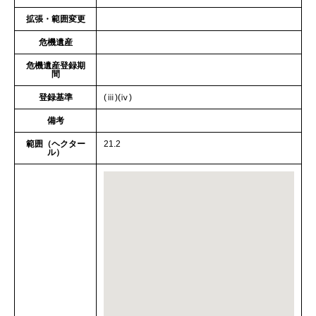
拡張・範囲変更
危機遺産
危機遺産登録期
間
登録基準
(ⅲ)(ⅳ)
備考
範囲（ヘクター
21.2
ル）