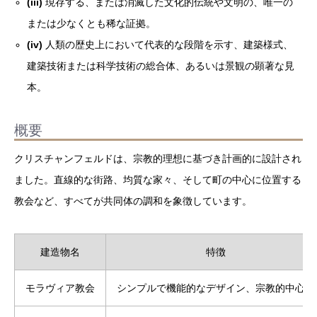
(iii)
現存する、または消滅した文化的伝統や文明の、唯一の
または少なくとも稀な証拠。
(iv)
人類の歴史上において代表的な段階を示す、建築様式、
建築技術または科学技術の総合体、あるいは景観の顕著な見
本。
概要
クリスチャンフェルドは、宗教的理想に基づき計画的に設計され
ました。直線的な街路、均質な家々、そして町の中心に位置する
教会など、すべてが共同体の調和を象徴しています。
建造物名
特徴
モラヴィア教会
シンプルで機能的なデザイン、宗教的中心地