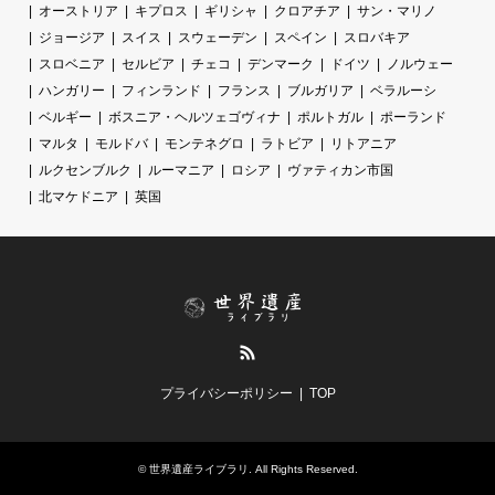
オーストリア
キプロス
ギリシャ
クロアチア
サン・マリノ
ジョージア
スイス
スウェーデン
スペイン
スロバキア
スロベニア
セルビア
チェコ
デンマーク
ドイツ
ノルウェー
ハンガリー
フィンランド
フランス
ブルガリア
ベラルーシ
ベルギー
ボスニア・ヘルツェゴヴィナ
ポルトガル
ポーランド
マルタ
モルドバ
モンテネグロ
ラトビア
リトアニア
ルクセンブルク
ルーマニア
ロシア
ヴァティカン市国
北マケドニア
英国
RSS
プライバシーポリシー
TOP
©
世界遺産ライブラリ
. All Rights Reserved.