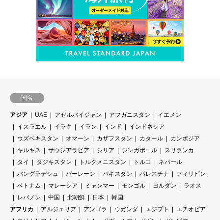
国名
アジア
UAE
アゼルバイジャン
アフガニスタン
イエメン
イスラエル
イラク
イラン
インド
インドネシア
ウズベキスタン
オマーン
カザフスタン
カタール
カンボジア
キルギス
サウジアラビア
シリア
シンガポール
スリランカ
タイ
タジキスタン
トルクメニスタン
トルコ
ネパール
バングラデシュ
バーレーン
パキスタン
パレスチナ
フィリピン
ベトナム
マレーシア
ミャンマー
モンゴル
ヨルダン
ラオス
レバノン
中国
北朝鮮
日本
韓国
アフリカ
アルジェリア
アンゴラ
ウガンダ
エジプト
エチオピア