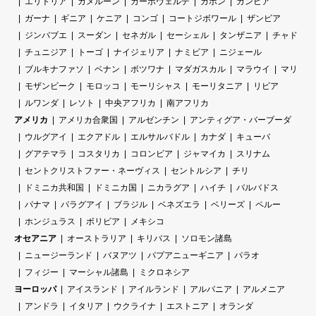
エリトリア
カメルーン
カーボヴェルデ
ガボン
ガンビア
ガーナ
ギニア
ケニア
コンゴ
コートジボワール
ザンビア
ジンバブエ
スーダン
セネガル
セーシェル
タンザニア
チャド
チュニジア
トーゴ
ナイジェリア
ナミビア
ニジェール
ブルキナファソ
ベナン
ボツワナ
マダガスカル
マラウイ
マリ
モザンビーク
モロッコ
モーリシャス
モーリタニア
リビア
ルワンダ
レソト
中央アフリカ
南アフリカ
アメリカ
アメリカ合衆国
アルゼンチン
アンティグア・バーブーダ
ウルグアイ
エクアドル
エルサルバドル
カナダ
キューバ
グアテマラ
コスタリカ
コロンビア
ジャマイカ
スリナム
セントクリストファー・ネーヴィス
セントルシア
チリ
ドミニカ共和国
ドミニカ国
ニカラグア
ハイチ
バルバドス
パナマ
パラグアイ
ブラジル
ベネズエラ
ベリーズ
ペルー
ホンジュラス
ボリビア
メキシコ
オセアニア
オーストラリア
キリバス
ソロモン諸島
ニュージーランド
バヌアツ
パプアニューギニア
パラオ
フィジー
マーシャル諸島
ミクロネシア
ヨーロッパ
アイスランド
アイルランド
アルバニア
アルメニア
アンドラ
イタリア
ウクライナ
エストニア
オランダ