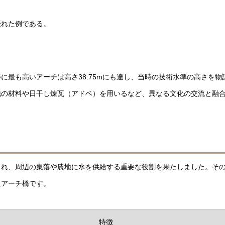
優れた例である。
に最も高いアーチは高さ38.75mにも達し、当時の技術水準の高さを物
地の材料や日干し煉瓦（アドベ）を用いるなど、異なる文化の交流と融
され、周辺の集落や農地に水を供給する重要な役割を果たしました。そ
たアーチ橋です。
特徴