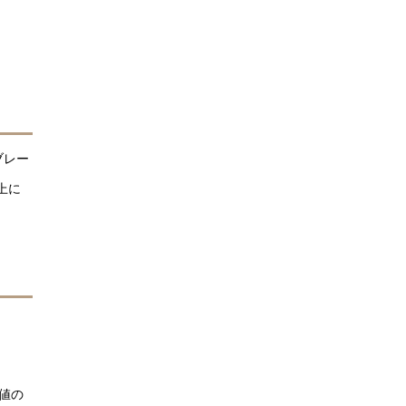
ブレー
上に
値の