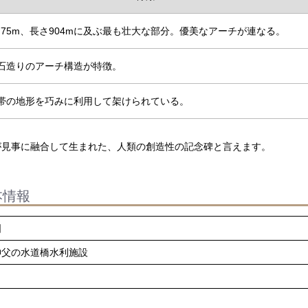
8.75m、長さ904mに及ぶ最も壮大な部分。優美なアーチが連なる。
石造りのアーチ構造が特徴。
帯の地形を巧みに利用して架けられている。
が見事に融合して生まれた、人類の創造性の記念碑と言えます。
本情報
国
神父の水道橋水利施設