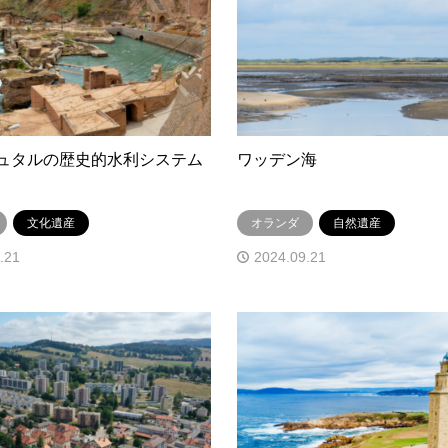
ュタルの歴史的水利システム
ワッデン海
文化遺産
オランダ
自然遺産
.21
2024.09.21