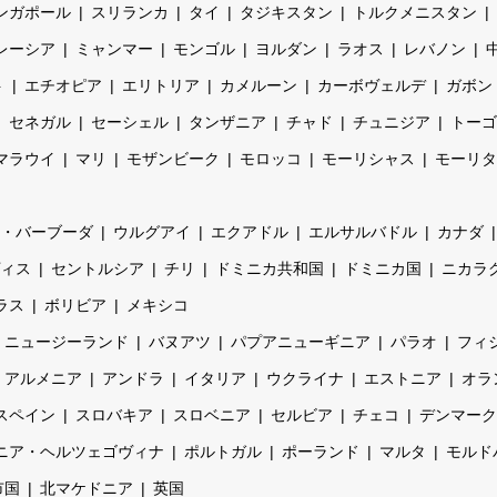
ンガポール
スリランカ
タイ
タジキスタン
トルクメニスタン
レーシア
ミャンマー
モンゴル
ヨルダン
ラオス
レバノン
ト
エチオピア
エリトリア
カメルーン
カーボヴェルデ
ガボン
セネガル
セーシェル
タンザニア
チャド
チュニジア
トーゴ
マラウイ
マリ
モザンビーク
モロッコ
モーリシャス
モーリタ
・バーブーダ
ウルグアイ
エクアドル
エルサルバドル
カナダ
ィス
セントルシア
チリ
ドミニカ共和国
ドミニカ国
ニカラ
ラス
ボリビア
メキシコ
ニュージーランド
バヌアツ
パプアニューギニア
パラオ
フィ
アルメニア
アンドラ
イタリア
ウクライナ
エストニア
オラ
スペイン
スロバキア
スロベニア
セルビア
チェコ
デンマーク
ニア・ヘルツェゴヴィナ
ポルトガル
ポーランド
マルタ
モルド
市国
北マケドニア
英国