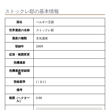
ストックレ邸の基本情報
国名
ベルギー王国
世界遺産の名称
ストックレ邸
遺産の種類
文化遺産
登録年
2009
拡張・範囲変更
危機遺産
危機遺産登録期
間
登録基準
(ⅰ)(ⅱ)
備考
範囲（ヘクター
0.86
ル）