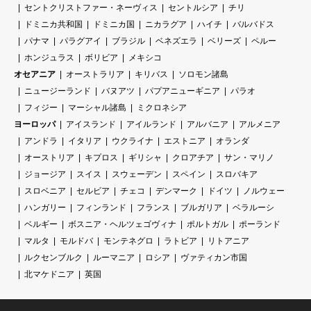
セントクリストファー・ネーヴィス
セントルシア
チリ
ドミニカ共和国
ドミニカ国
ニカラグア
ハイチ
バルバドス
パナマ
パラグアイ
ブラジル
ベネズエラ
ベリーズ
ペルー
ホンジュラス
ボリビア
メキシコ
オセアニア
オーストラリア
キリバス
ソロモン諸島
ニュージーランド
バヌアツ
パプアニューギニア
パラオ
フィジー
マーシャル諸島
ミクロネシア
ヨーロッパ
アイスランド
アイルランド
アルバニア
アルメニア
アンドラ
イタリア
ウクライナ
エストニア
オランダ
オーストリア
キプロス
ギリシャ
クロアチア
サン・マリノ
ジョージア
スイス
スウェーデン
スペイン
スロバキア
スロベニア
セルビア
チェコ
デンマーク
ドイツ
ノルウェー
ハンガリー
フィンランド
フランス
ブルガリア
ベラルーシ
ベルギー
ボスニア・ヘルツェゴヴィナ
ポルトガル
ポーランド
マルタ
モルドバ
モンテネグロ
ラトビア
リトアニア
ルクセンブルク
ルーマニア
ロシア
ヴァティカン市国
北マケドニア
英国