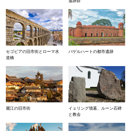
遺跡群
セゴビアの旧市街とローマ水
バゲルハートの都市遺跡
道橋
麗江の旧市街
イェリング墳墓、ルーン石碑
と教会