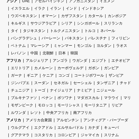
アジア
UAE
アゼルバイジャン
アフガニスタン
イエメン
イスラエル
イラク
イラン
インド
インドネシア
ウズベキスタン
オマーン
カザフスタン
カタール
カンボジア
キルギス
サウジアラビア
シリア
シンガポール
スリランカ
タイ
タジキスタン
トルクメニスタン
トルコ
ネパール
バングラデシュ
バーレーン
パキスタン
パレスチナ
フィリピン
ベトナム
マレーシア
ミャンマー
モンゴル
ヨルダン
ラオス
レバノン
中国
北朝鮮
日本
韓国
アフリカ
アルジェリア
アンゴラ
ウガンダ
エジプト
エチオピア
エリトリア
カメルーン
カーボヴェルデ
ガボン
ガンビア
ガーナ
ギニア
ケニア
コンゴ
コートジボワール
ザンビア
ジンバブエ
スーダン
セネガル
セーシェル
タンザニア
チャド
チュニジア
トーゴ
ナイジェリア
ナミビア
ニジェール
ブルキナファソ
ベナン
ボツワナ
マダガスカル
マラウイ
マリ
モザンビーク
モロッコ
モーリシャス
モーリタニア
リビア
ルワンダ
レソト
中央アフリカ
南アフリカ
アメリカ
アメリカ合衆国
アルゼンチン
アンティグア・バーブーダ
ウルグアイ
エクアドル
エルサルバドル
カナダ
キューバ
グアテマラ
コスタリカ
コロンビア
ジャマイカ
スリナム