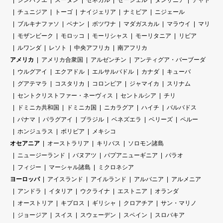
ジンバブエ
スーダン
セネガル
セーシェル
タンザニア
チャド
チュニジア
トーゴ
ナイジェリア
ナミビア
ニジェール
ブルキナファソ
ベナン
ボツワナ
マダガスカル
マラウイ
マリ
モザンビーク
モロッコ
モーリシャス
モーリタニア
リビア
ルワンダ
レソト
中央アフリカ
南アフリカ
アメリカ
アメリカ合衆国
アルゼンチン
アンティグア・バーブーダ
ウルグアイ
エクアドル
エルサルバドル
カナダ
キューバ
グアテマラ
コスタリカ
コロンビア
ジャマイカ
スリナム
セントクリストファー・ネーヴィス
セントルシア
チリ
ドミニカ共和国
ドミニカ国
ニカラグア
ハイチ
バルバドス
パナマ
パラグアイ
ブラジル
ベネズエラ
ベリーズ
ペルー
ホンジュラス
ボリビア
メキシコ
オセアニア
オーストラリア
キリバス
ソロモン諸島
ニュージーランド
バヌアツ
パプアニューギニア
パラオ
フィジー
マーシャル諸島
ミクロネシア
ヨーロッパ
アイスランド
アイルランド
アルバニア
アルメニア
アンドラ
イタリア
ウクライナ
エストニア
オランダ
オーストリア
キプロス
ギリシャ
クロアチア
サン・マリノ
ジョージア
スイス
スウェーデン
スペイン
スロバキア