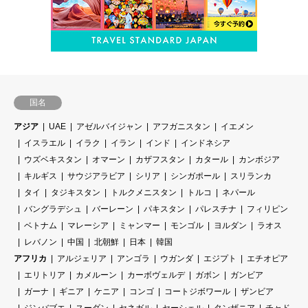
国名
アジア
UAE
アゼルバイジャン
アフガニスタン
イエメン
イスラエル
イラク
イラン
インド
インドネシア
ウズベキスタン
オマーン
カザフスタン
カタール
カンボジア
キルギス
サウジアラビア
シリア
シンガポール
スリランカ
タイ
タジキスタン
トルクメニスタン
トルコ
ネパール
バングラデシュ
バーレーン
パキスタン
パレスチナ
フィリピン
ベトナム
マレーシア
ミャンマー
モンゴル
ヨルダン
ラオス
レバノン
中国
北朝鮮
日本
韓国
アフリカ
アルジェリア
アンゴラ
ウガンダ
エジプト
エチオピア
エリトリア
カメルーン
カーボヴェルデ
ガボン
ガンビア
ガーナ
ギニア
ケニア
コンゴ
コートジボワール
ザンビア