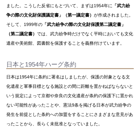
ました。こうした反省にもとづいて、まずは1954年に
「武力紛
争の際の文化財保護議定書」（第一議定書）
が作成されました。
そして、1999年の
「武力紛争の際の文化財保護第二議定書」
（第二議定書）
では、武力紛争時だけでなく平時においても文化
遺産や美術館、図書館を保護することを義務付けています。
日本と1954年ハーグ条約
日本は1954年に条約に署名はしましたが、保護の対象となる文
化遺産と軍事目標となる施設との間に距離を置かねばならないと
いう規定によって京都や奈良の文化遺産が条約の保護下に置かれ
ない可能性があったことや、憲法9条を掲げる日本が武力紛争の
発生を前提とした条約への加盟をすることにさまざまな意見があ
ったことから、長らく未批准となっていました。