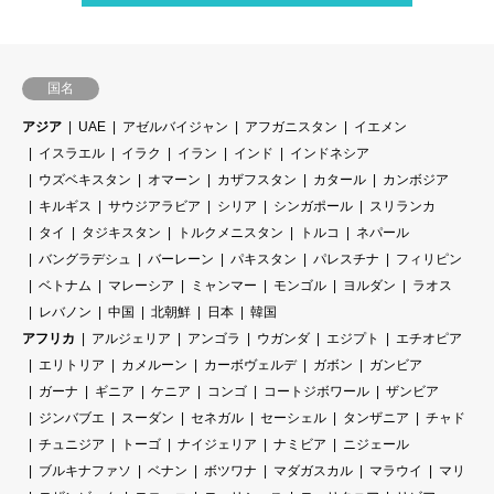
国名
アジア
UAE
アゼルバイジャン
アフガニスタン
イエメン
イスラエル
イラク
イラン
インド
インドネシア
ウズベキスタン
オマーン
カザフスタン
カタール
カンボジア
キルギス
サウジアラビア
シリア
シンガポール
スリランカ
タイ
タジキスタン
トルクメニスタン
トルコ
ネパール
バングラデシュ
バーレーン
パキスタン
パレスチナ
フィリピン
ベトナム
マレーシア
ミャンマー
モンゴル
ヨルダン
ラオス
レバノン
中国
北朝鮮
日本
韓国
アフリカ
アルジェリア
アンゴラ
ウガンダ
エジプト
エチオピア
エリトリア
カメルーン
カーボヴェルデ
ガボン
ガンビア
ガーナ
ギニア
ケニア
コンゴ
コートジボワール
ザンビア
ジンバブエ
スーダン
セネガル
セーシェル
タンザニア
チャド
チュニジア
トーゴ
ナイジェリア
ナミビア
ニジェール
ブルキナファソ
ベナン
ボツワナ
マダガスカル
マラウイ
マリ