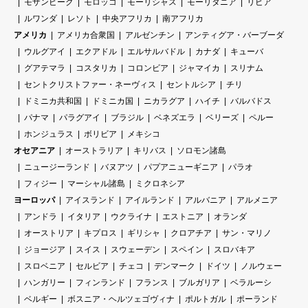
モザンビーク
モロッコ
モーリシャス
モーリタニア
リビア
ルワンダ
レソト
中央アフリカ
南アフリカ
アメリカ
アメリカ合衆国
アルゼンチン
アンティグア・バーブーダ
ウルグアイ
エクアドル
エルサルバドル
カナダ
キューバ
グアテマラ
コスタリカ
コロンビア
ジャマイカ
スリナム
セントクリストファー・ネーヴィス
セントルシア
チリ
ドミニカ共和国
ドミニカ国
ニカラグア
ハイチ
バルバドス
パナマ
パラグアイ
ブラジル
ベネズエラ
ベリーズ
ペルー
ホンジュラス
ボリビア
メキシコ
オセアニア
オーストラリア
キリバス
ソロモン諸島
ニュージーランド
バヌアツ
パプアニューギニア
パラオ
フィジー
マーシャル諸島
ミクロネシア
ヨーロッパ
アイスランド
アイルランド
アルバニア
アルメニア
アンドラ
イタリア
ウクライナ
エストニア
オランダ
オーストリア
キプロス
ギリシャ
クロアチア
サン・マリノ
ジョージア
スイス
スウェーデン
スペイン
スロバキア
スロベニア
セルビア
チェコ
デンマーク
ドイツ
ノルウェー
ハンガリー
フィンランド
フランス
ブルガリア
ベラルーシ
ベルギー
ボスニア・ヘルツェゴヴィナ
ポルトガル
ポーランド