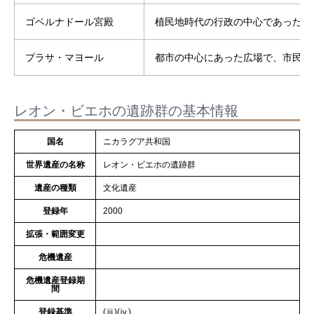
ゴベルナドール宮殿
植民地時代の行政の中心であった総
プラサ・マヨール
都市の中心にあった広場で、市民の
レオン・ビエホの遺跡群の基本情報
国名
ニカラグア共和国
世界遺産の名称
レオン・ビエホの遺跡群
遺産の種類
文化遺産
登録年
2000
拡張・範囲変更
危機遺産
危機遺産登録期
間
登録基準
(ⅲ)(ⅳ)