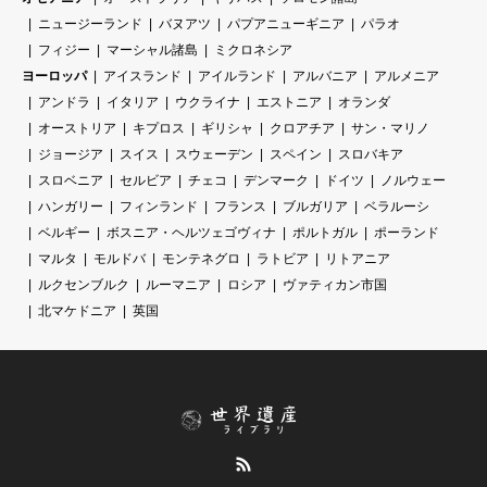
ニュージーランド
バヌアツ
パプアニューギニア
パラオ
フィジー
マーシャル諸島
ミクロネシア
ヨーロッパ
アイスランド
アイルランド
アルバニア
アルメニア
アンドラ
イタリア
ウクライナ
エストニア
オランダ
オーストリア
キプロス
ギリシャ
クロアチア
サン・マリノ
ジョージア
スイス
スウェーデン
スペイン
スロバキア
スロベニア
セルビア
チェコ
デンマーク
ドイツ
ノルウェー
ハンガリー
フィンランド
フランス
ブルガリア
ベラルーシ
ベルギー
ボスニア・ヘルツェゴヴィナ
ポルトガル
ポーランド
マルタ
モルドバ
モンテネグロ
ラトビア
リトアニア
ルクセンブルク
ルーマニア
ロシア
ヴァティカン市国
北マケドニア
英国
RSS