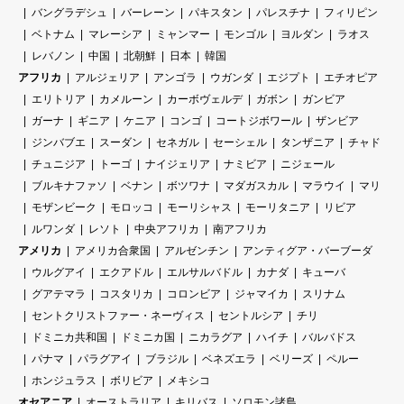
バングラデシュ
バーレーン
パキスタン
パレスチナ
フィリピン
ベトナム
マレーシア
ミャンマー
モンゴル
ヨルダン
ラオス
レバノン
中国
北朝鮮
日本
韓国
アフリカ
アルジェリア
アンゴラ
ウガンダ
エジプト
エチオピア
エリトリア
カメルーン
カーボヴェルデ
ガボン
ガンビア
ガーナ
ギニア
ケニア
コンゴ
コートジボワール
ザンビア
ジンバブエ
スーダン
セネガル
セーシェル
タンザニア
チャド
チュニジア
トーゴ
ナイジェリア
ナミビア
ニジェール
ブルキナファソ
ベナン
ボツワナ
マダガスカル
マラウイ
マリ
モザンビーク
モロッコ
モーリシャス
モーリタニア
リビア
ルワンダ
レソト
中央アフリカ
南アフリカ
アメリカ
アメリカ合衆国
アルゼンチン
アンティグア・バーブーダ
ウルグアイ
エクアドル
エルサルバドル
カナダ
キューバ
グアテマラ
コスタリカ
コロンビア
ジャマイカ
スリナム
セントクリストファー・ネーヴィス
セントルシア
チリ
ドミニカ共和国
ドミニカ国
ニカラグア
ハイチ
バルバドス
パナマ
パラグアイ
ブラジル
ベネズエラ
ベリーズ
ペルー
ホンジュラス
ボリビア
メキシコ
オセアニア
オーストラリア
キリバス
ソロモン諸島