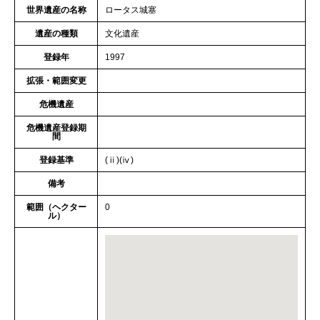
世界遺産の名称
ロータス城塞
遺産の種類
文化遺産
登録年
1997
拡張・範囲変更
危機遺産
危機遺産登録期
間
登録基準
(ⅱ)(ⅳ)
備考
範囲（ヘクター
0
ル）