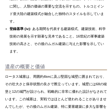
に関し、人類の価値の重要な交流を示すもの。トルコとイン
ド亜大陸の建築様式が融合した独特のスタイルを示していま
す。
登録基準 (iv):
ある期間を代表する建築様式、建築技術、科学
技術の発展を示す顕著な見本であること。16世紀の軍事建築
技術の高さと、その後のムガル建築に与えた影響を示してい
ます。
遺産の概要と価値
ロータス城塞は、周囲約4kmに及ぶ堅固な城壁に囲まれており、
その壮大さと保存状態の良さで際立っています。城壁には68の稜
堡と12の城門が設けられ、戦略的に非常に優れた設計がなされて
います。この城塞は、実戦ではほとんど使われることがありませ
んでしたが、その後のムガル建築、特に要塞建築に多大な影響を