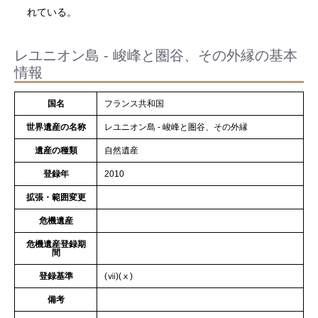
れている。
レユニオン島 ‐ 峻峰と圏谷、その外縁の基本
情報
国名
フランス共和国
世界遺産の名称
レユニオン島 ‐ 峻峰と圏谷、その外縁
遺産の種類
自然遺産
登録年
2010
拡張・範囲変更
危機遺産
危機遺産登録期
間
登録基準
(ⅶ)(ⅹ)
備考