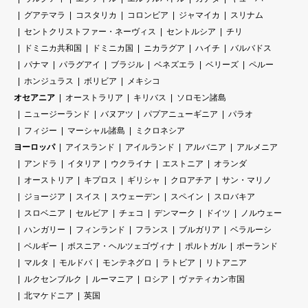
グアテマラ
コスタリカ
コロンビア
ジャマイカ
スリナム
セントクリストファー・ネーヴィス
セントルシア
チリ
ドミニカ共和国
ドミニカ国
ニカラグア
ハイチ
バルバドス
パナマ
パラグアイ
ブラジル
ベネズエラ
ベリーズ
ペルー
ホンジュラス
ボリビア
メキシコ
オセアニア
オーストラリア
キリバス
ソロモン諸島
ニュージーランド
バヌアツ
パプアニューギニア
パラオ
フィジー
マーシャル諸島
ミクロネシア
ヨーロッパ
アイスランド
アイルランド
アルバニア
アルメニア
アンドラ
イタリア
ウクライナ
エストニア
オランダ
オーストリア
キプロス
ギリシャ
クロアチア
サン・マリノ
ジョージア
スイス
スウェーデン
スペイン
スロバキア
スロベニア
セルビア
チェコ
デンマーク
ドイツ
ノルウェー
ハンガリー
フィンランド
フランス
ブルガリア
ベラルーシ
ベルギー
ボスニア・ヘルツェゴヴィナ
ポルトガル
ポーランド
マルタ
モルドバ
モンテネグロ
ラトビア
リトアニア
ルクセンブルク
ルーマニア
ロシア
ヴァティカン市国
北マケドニア
英国