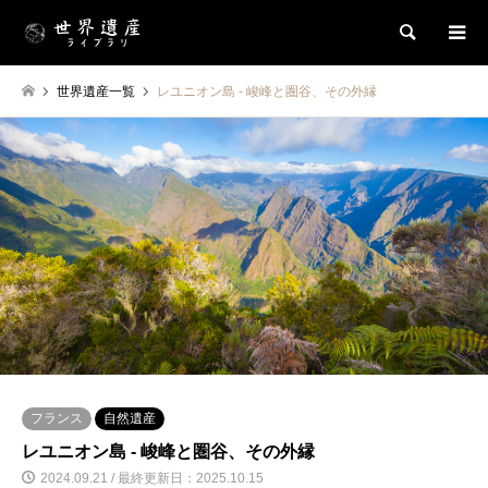
検索
世界遺産一覧
レユニオン島 ‐ 峻峰と圏谷、その外縁
フランス
自然遺産
レユニオン島 ‐ 峻峰と圏谷、その外縁
2024.09.21 / 最終更新日：2025.10.15