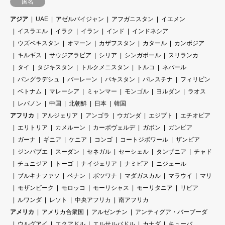
国名
アジア
UAE
アゼルバイジャン
アフガニスタン
イエメン
イスラエル
イラク
イラン
インド
インドネシア
ウズベキスタン
オマーン
カザフスタン
カタール
カンボジア
キルギス
サウジアラビア
シリア
シンガポール
スリランカ
タイ
タジキスタン
トルクメニスタン
トルコ
ネパール
バングラデシュ
バーレーン
パキスタン
パレスチナ
フィリピン
ベトナム
マレーシア
ミャンマー
モンゴル
ヨルダン
ラオス
レバノン
中国
北朝鮮
日本
韓国
アフリカ
アルジェリア
アンゴラ
ウガンダ
エジプト
エチオピア
エリトリア
カメルーン
カーボヴェルデ
ガボン
ガンビア
ガーナ
ギニア
ケニア
コンゴ
コートジボワール
ザンビア
ジンバブエ
スーダン
セネガル
セーシェル
タンザニア
チャド
チュニジア
トーゴ
ナイジェリア
ナミビア
ニジェール
ブルキナファソ
ベナン
ボツワナ
マダガスカル
マラウイ
マリ
モザンビーク
モロッコ
モーリシャス
モーリタニア
リビア
ルワンダ
レソト
中央アフリカ
南アフリカ
アメリカ
アメリカ合衆国
アルゼンチン
アンティグア・バーブーダ
ウルグアイ
エクアドル
エルサルバドル
カナダ
キューバ