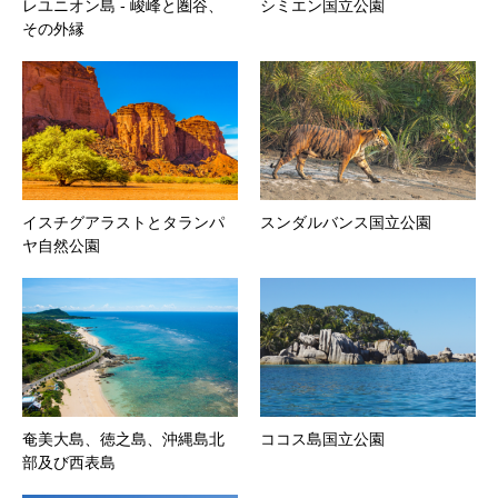
レユニオン島 ‐ 峻峰と圏谷、
シミエン国立公園
その外縁
イスチグアラストとタランパ
スンダルバンス国立公園
ヤ自然公園
奄美大島、徳之島、沖縄島北
ココス島国立公園
部及び西表島