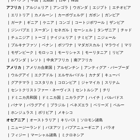
レバノン
中国
北朝鮮
日本
韓国
アフリカ
アルジェリア
アンゴラ
ウガンダ
エジプト
エチオピア
エリトリア
カメルーン
カーボヴェルデ
ガボン
ガンビア
ガーナ
ギニア
ケニア
コンゴ
コートジボワール
ザンビア
ジンバブエ
スーダン
セネガル
セーシェル
タンザニア
チャド
チュニジア
トーゴ
ナイジェリア
ナミビア
ニジェール
ブルキナファソ
ベナン
ボツワナ
マダガスカル
マラウイ
マリ
モザンビーク
モロッコ
モーリシャス
モーリタニア
リビア
ルワンダ
レソト
中央アフリカ
南アフリカ
アメリカ
アメリカ合衆国
アルゼンチン
アンティグア・バーブーダ
ウルグアイ
エクアドル
エルサルバドル
カナダ
キューバ
グアテマラ
コスタリカ
コロンビア
ジャマイカ
スリナム
セントクリストファー・ネーヴィス
セントルシア
チリ
ドミニカ共和国
ドミニカ国
ニカラグア
ハイチ
バルバドス
パナマ
パラグアイ
ブラジル
ベネズエラ
ベリーズ
ペルー
ホンジュラス
ボリビア
メキシコ
オセアニア
オーストラリア
キリバス
ソロモン諸島
ニュージーランド
バヌアツ
パプアニューギニア
パラオ
フィジー
マーシャル諸島
ミクロネシア