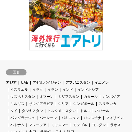
国名
アジア
UAE
アゼルバイジャン
アフガニスタン
イエメン
イスラエル
イラク
イラン
インド
インドネシア
ウズベキスタン
オマーン
カザフスタン
カタール
カンボジア
キルギス
サウジアラビア
シリア
シンガポール
スリランカ
タイ
タジキスタン
トルクメニスタン
トルコ
ネパール
バングラデシュ
バーレーン
パキスタン
パレスチナ
フィリピン
ベトナム
マレーシア
ミャンマー
モンゴル
ヨルダン
ラオス