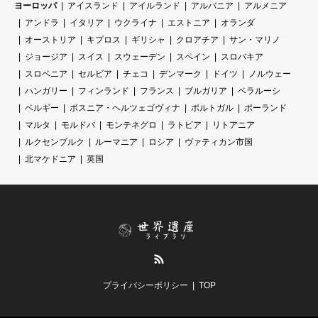
ヨーロッパ
アイスランド
アイルランド
アルバニア
アルメニア
アンドラ
イタリア
ウクライナ
エストニア
オランダ
オーストリア
キプロス
ギリシャ
クロアチア
サン・マリノ
ジョージア
スイス
スウェーデン
スペイン
スロバキア
スロベニア
セルビア
チェコ
デンマーク
ドイツ
ノルウェー
ハンガリー
フィンランド
フランス
ブルガリア
ベラルーシ
ベルギー
ボスニア・ヘルツェゴヴィナ
ポルトガル
ポーランド
マルタ
モルドバ
モンテネグロ
ラトビア
リトアニア
ルクセンブルク
ルーマニア
ロシア
ヴァティカン市国
北マケドニア
英国
RSS
プライバシーポリシー
TOP