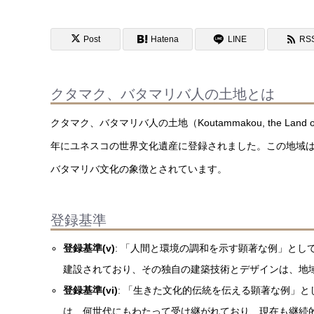
Post
Hatena
LINE
RS
クタマク、バタマリバ人の土地とは
クタマク、バタマリバ人の土地（Koutammakou, the Land
年にユネスコの世界文化遺産に登録されました。この地域
バタマリバ文化の象徴とされています。
登録基準
登録基準(v)
: 「人間と環境の調和を示す顕著な例」と
建設されており、その独自の建築技術とデザインは、地
登録基準(vi)
: 「生きた文化的伝統を伝える顕著な例」
は、何世代にもわたって受け継がれており、現在も継続