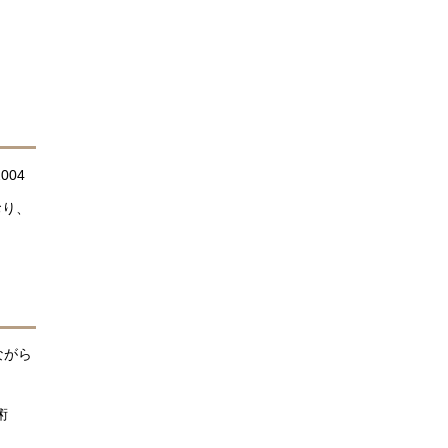
004
おり、
ながら
術