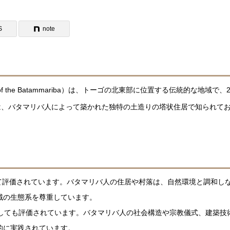
S
note
 of the Batammariba）は、トーゴの北東部に位置する伝統的な地域で、2
は、バタマリバ人によって築かれた独特の土造りの塔状住居で知られて
して評価されています。バタマリバ人の住居や村落は、自然環境と調和し
域の生態系を尊重しています。
としても評価されています。バタマリバ人の社会構造や宗教儀式、建築技
的に実践されています。