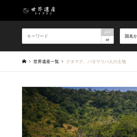
and
国名
or
世界遺産一覧
クタマク、バタマリバ人の土地