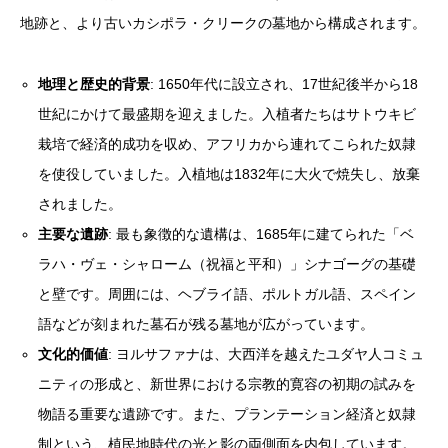
地跡と、より古いカシポラ・クリークの墓地から構成されます。
地理と歴史的背景
: 1650年代に設立され、17世紀後半から18
世紀にかけて最盛期を迎えました。入植者たちはサトウキビ
栽培で経済的成功を収め、アフリカから連れてこられた奴隷
を使役していました。入植地は1832年に大火で焼失し、放棄
されました。
主要な遺跡
: 最も象徴的な遺構は、1685年に建てられた「ベ
ラハ・ヴェ・シャローム（祝福と平和）」シナゴーグの基礎
と壁です。周囲には、ヘブライ語、ポルトガル語、スペイン
語などが刻まれた墓石が残る墓地が広がっています。
文化的価値
: ヨルサファナは、大西洋を越えたユダヤ人コミュ
ニティの形成と、新世界における宗教的寛容の初期の試みを
物語る重要な遺跡です。また、プランテーション経済と奴隷
制という、植民地時代の光と影の両側面を内包しています。