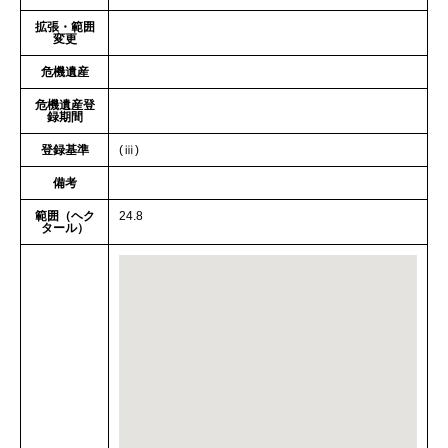
拡張・範囲
変更
危機遺産
危機遺産登
録期間
登録基準
(ⅲ)
備考
範囲（ヘク
24.8
タール）