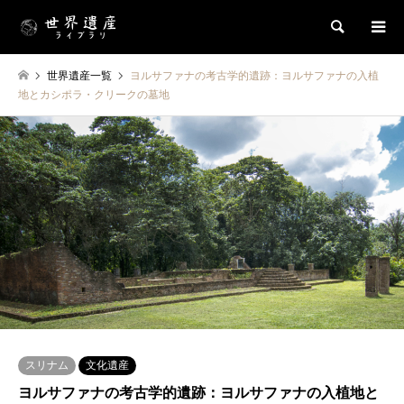
検索
世界遺産一覧
ヨルサファナの考古学的遺跡：ヨルサファナの入植
地とカシポラ・クリークの墓地
スリナム
文化遺産
ヨルサファナの考古学的遺跡：ヨルサファナの入植地と