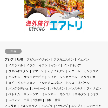
国名
アジア
UAE
アゼルバイジャン
アフガニスタン
イエメン
イスラエル
イラク
イラン
インド
インドネシア
ウズベキスタン
オマーン
カザフスタン
カタール
カンボジア
キルギス
サウジアラビア
シリア
シンガポール
スリランカ
タイ
タジキスタン
トルクメニスタン
トルコ
ネパール
バングラデシュ
バーレーン
パキスタン
パレスチナ
フィリピン
ベトナム
マレーシア
ミャンマー
モンゴル
ヨルダン
ラオス
レバノン
中国
北朝鮮
日本
韓国
アフリカ
アルジェリア
アンゴラ
ウガンダ
エジプト
エチオピア