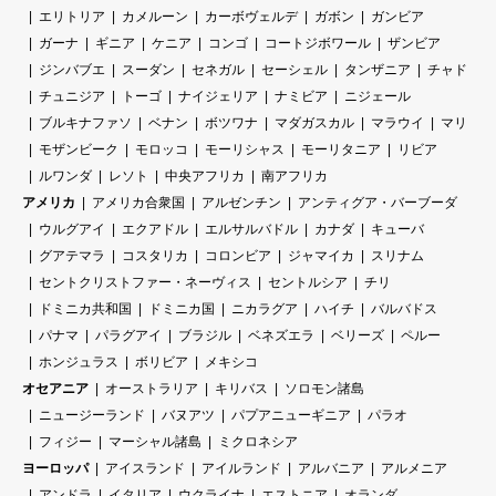
エリトリア
カメルーン
カーボヴェルデ
ガボン
ガンビア
ガーナ
ギニア
ケニア
コンゴ
コートジボワール
ザンビア
ジンバブエ
スーダン
セネガル
セーシェル
タンザニア
チャド
チュニジア
トーゴ
ナイジェリア
ナミビア
ニジェール
ブルキナファソ
ベナン
ボツワナ
マダガスカル
マラウイ
マリ
モザンビーク
モロッコ
モーリシャス
モーリタニア
リビア
ルワンダ
レソト
中央アフリカ
南アフリカ
アメリカ
アメリカ合衆国
アルゼンチン
アンティグア・バーブーダ
ウルグアイ
エクアドル
エルサルバドル
カナダ
キューバ
グアテマラ
コスタリカ
コロンビア
ジャマイカ
スリナム
セントクリストファー・ネーヴィス
セントルシア
チリ
ドミニカ共和国
ドミニカ国
ニカラグア
ハイチ
バルバドス
パナマ
パラグアイ
ブラジル
ベネズエラ
ベリーズ
ペルー
ホンジュラス
ボリビア
メキシコ
オセアニア
オーストラリア
キリバス
ソロモン諸島
ニュージーランド
バヌアツ
パプアニューギニア
パラオ
フィジー
マーシャル諸島
ミクロネシア
ヨーロッパ
アイスランド
アイルランド
アルバニア
アルメニア
アンドラ
イタリア
ウクライナ
エストニア
オランダ