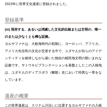
2023年に世界文化遺産に登録されました。
登録基準
(iii) 現存する、あるいは消滅した文化的伝統または文明の、唯一
のまたは少なくとも稀な証拠。
ヨルサファナは、大航海時代の初期に、ヨーロッパ、アフリカ、
アメリカ先住民の文化が交差する中で、ユダヤ人が自らのアイデ
ンティティを維持しながら築いた独自の植民地文明の類いまれな
証拠です。サトウキビプランテーションを基盤としたこの入植地
は、ユダヤ人のディアスポラ（離散）史において特異な一章をな
しています。
遺産の概要
この世界遺産は、スリナム川沿いに位置するヨルサファナの入植