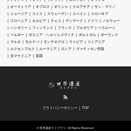
オーストリア
キプロス
ギリシャ
クロアチア
サン・マリノ
ジョージア
スイス
スウェーデン
スペイン
スロバキア
スロベニア
セルビア
チェコ
デンマーク
ドイツ
ノルウェー
ハンガリー
フィンランド
フランス
ブルガリア
ベラルーシ
ベルギー
ボスニア・ヘルツェゴヴィナ
ポルトガル
ポーランド
マルタ
モルドバ
モンテネグロ
ラトビア
リトアニア
ルクセンブルク
ルーマニア
ロシア
ヴァティカン市国
北マケドニア
英国
RSS
プライバシーポリシー
TOP
©
世界遺産ライブラリ
. All Rights Reserved.