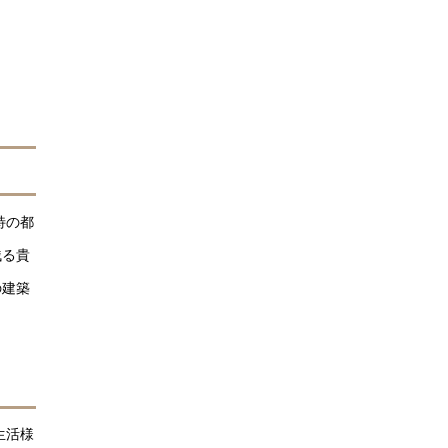
特の都
残る貴
の建築
生活様