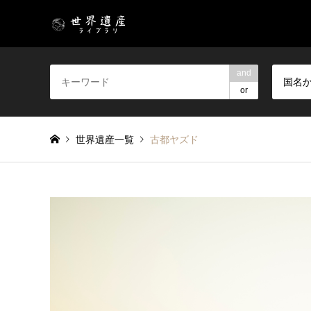
and
国名
or
世界遺産一覧
古都ヤズド