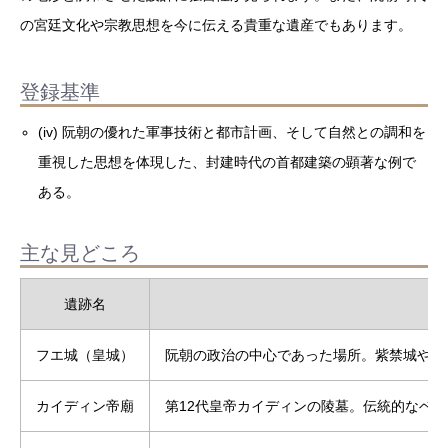
の宮廷文化や宗教思想を今に伝える貴重な遺産でもあります。
登録基準
(iv) 阮朝の優れた軍事技術と都市計画、そして自然との調和を
重視した思想を体現した、封建時代の首都建築の顕著な例で
ある。
主な見どころ
遺跡名
フエ城（皇城）
阮朝の政治の中心であった場所。紫禁城や午
カイディン帝廟
第12代皇帝カイディンの陵墓。伝統的なベ