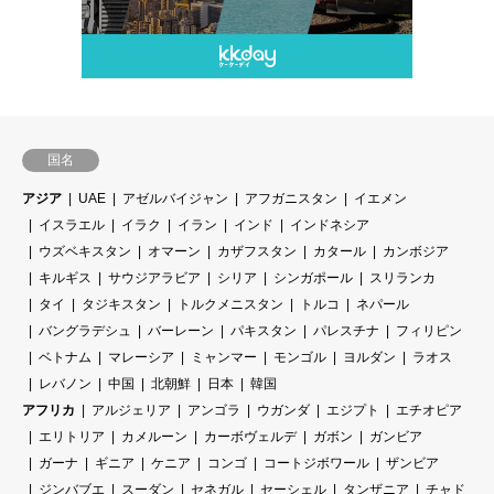
国名
アジア
UAE
アゼルバイジャン
アフガニスタン
イエメン
イスラエル
イラク
イラン
インド
インドネシア
ウズベキスタン
オマーン
カザフスタン
カタール
カンボジア
キルギス
サウジアラビア
シリア
シンガポール
スリランカ
タイ
タジキスタン
トルクメニスタン
トルコ
ネパール
バングラデシュ
バーレーン
パキスタン
パレスチナ
フィリピン
ベトナム
マレーシア
ミャンマー
モンゴル
ヨルダン
ラオス
レバノン
中国
北朝鮮
日本
韓国
アフリカ
アルジェリア
アンゴラ
ウガンダ
エジプト
エチオピア
エリトリア
カメルーン
カーボヴェルデ
ガボン
ガンビア
ガーナ
ギニア
ケニア
コンゴ
コートジボワール
ザンビア
ジンバブエ
スーダン
セネガル
セーシェル
タンザニア
チャド