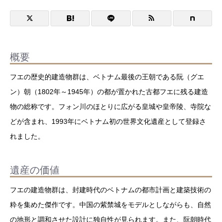
概要
フエの歴史的建造物群は、ベトナム最後の王朝である阮（グエ
ン）朝（1802年～1945年）の都が置かれた古都フエに残る建造
物の総称です。フォン川のほとりに広がる皇城や皇帝陵、寺院な
どが含まれ、1993年にベトナム初の世界文化遺産として登録さ
れました。
遺産の価値
フエの建造物群は、封建時代のベトナムの都市計画と建築技術の
粋を集めた傑作です。中国の紫禁城をモデルとしながらも、自然
の地形と調和させた設計に独自性が見られます。また、阮朝時代