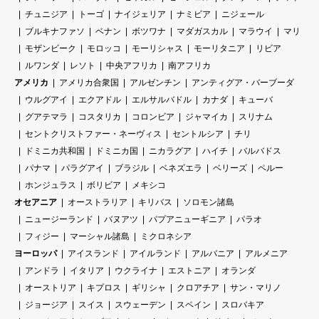
チュニジア
トーゴ
ナイジェリア
ナミビア
ニジェール
ブルキナファソ
ベナン
ボツワナ
マダガスカル
マラウイ
マリ
モザンビーク
モロッコ
モーリシャス
モーリタニア
リビア
ルワンダ
レソト
中央アフリカ
南アフリカ
アメリカ
アメリカ合衆国
アルゼンチン
アンティグア・バーブーダ
ウルグアイ
エクアドル
エルサルバドル
カナダ
キューバ
グアテマラ
コスタリカ
コロンビア
ジャマイカ
スリナム
セントクリストファー・ネーヴィス
セントルシア
チリ
ドミニカ共和国
ドミニカ国
ニカラグア
ハイチ
バルバドス
パナマ
パラグアイ
ブラジル
ベネズエラ
ベリーズ
ペルー
ホンジュラス
ボリビア
メキシコ
オセアニア
オーストラリア
キリバス
ソロモン諸島
ニュージーランド
バヌアツ
パプアニューギニア
パラオ
フィジー
マーシャル諸島
ミクロネシア
ヨーロッパ
アイスランド
アイルランド
アルバニア
アルメニア
アンドラ
イタリア
ウクライナ
エストニア
オランダ
オーストリア
キプロス
ギリシャ
クロアチア
サン・マリノ
ジョージア
スイス
スウェーデン
スペイン
スロバキア