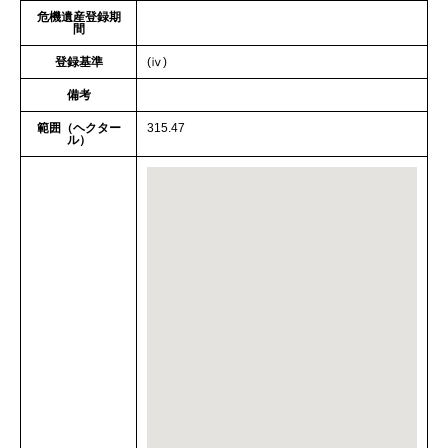
危機遺産登録期
間
登録基準
(ⅳ)
備考
範囲（ヘクター
315.47
ル）