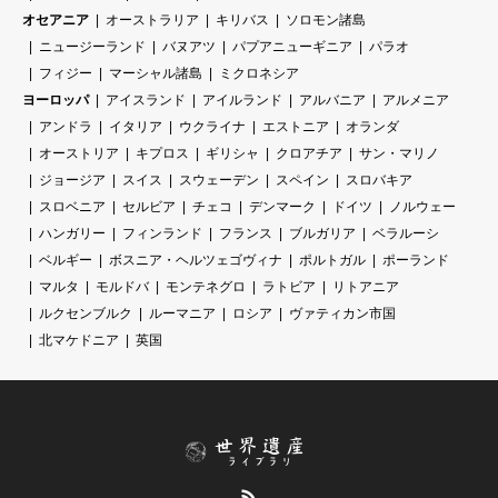
オセアニア
オーストラリア
キリバス
ソロモン諸島
ニュージーランド
バヌアツ
パプアニューギニア
パラオ
フィジー
マーシャル諸島
ミクロネシア
ヨーロッパ
アイスランド
アイルランド
アルバニア
アルメニア
アンドラ
イタリア
ウクライナ
エストニア
オランダ
オーストリア
キプロス
ギリシャ
クロアチア
サン・マリノ
ジョージア
スイス
スウェーデン
スペイン
スロバキア
スロベニア
セルビア
チェコ
デンマーク
ドイツ
ノルウェー
ハンガリー
フィンランド
フランス
ブルガリア
ベラルーシ
ベルギー
ボスニア・ヘルツェゴヴィナ
ポルトガル
ポーランド
マルタ
モルドバ
モンテネグロ
ラトビア
リトアニア
ルクセンブルク
ルーマニア
ロシア
ヴァティカン市国
北マケドニア
英国
RSS