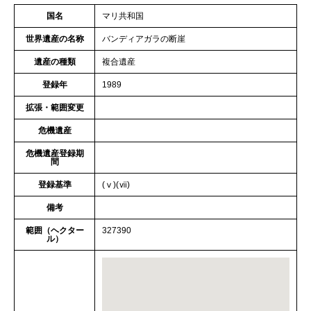
国名
マリ共和国
世界遺産の名称
バンディアガラの断崖
遺産の種類
複合遺産
登録年
1989
拡張・範囲変更
危機遺産
危機遺産登録期
間
登録基準
(ⅴ)(ⅶ)
備考
範囲（ヘクター
327390
ル）