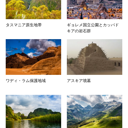
タスマニア原生地帯
ギョレメ国立公園とカッパド
キアの岩石群
ワディ・ラム保護地域
アスキア墳墓