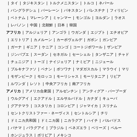
タイ
タジキスタン
トルクメニスタン
トルコ
ネパール
バングラデシュ
バーレーン
パキスタン
パレスチナ
フィリピン
ベトナム
マレーシア
ミャンマー
モンゴル
ヨルダン
ラオス
レバノン
中国
北朝鮮
日本
韓国
アフリカ
アルジェリア
アンゴラ
ウガンダ
エジプト
エチオピア
エリトリア
カメルーン
カーボヴェルデ
ガボン
ガンビア
ガーナ
ギニア
ケニア
コンゴ
コートジボワール
ザンビア
ジンバブエ
スーダン
セネガル
セーシェル
タンザニア
チャド
チュニジア
トーゴ
ナイジェリア
ナミビア
ニジェール
ブルキナファソ
ベナン
ボツワナ
マダガスカル
マラウイ
マリ
モザンビーク
モロッコ
モーリシャス
モーリタニア
リビア
ルワンダ
レソト
中央アフリカ
南アフリカ
アメリカ
アメリカ合衆国
アルゼンチン
アンティグア・バーブーダ
ウルグアイ
エクアドル
エルサルバドル
カナダ
キューバ
グアテマラ
コスタリカ
コロンビア
ジャマイカ
スリナム
セントクリストファー・ネーヴィス
セントルシア
チリ
ドミニカ共和国
ドミニカ国
ニカラグア
ハイチ
バルバドス
パナマ
パラグアイ
ブラジル
ベネズエラ
ベリーズ
ペルー
ホンジュラス
ボリビア
メキシコ