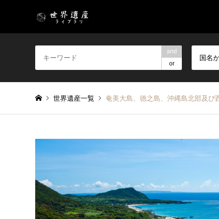
and
国名
or
世界遺産一覧
奄美大島、徳之島、沖縄島北部及び