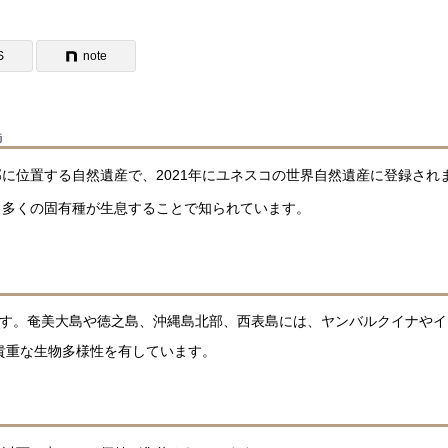
S
note
島
に位置する自然遺産で、2021年にユネスコの世界自然遺産に登録され
、多くの固有種が生息することで知られています。
います。奄美大島や徳之島、沖縄島北部、西表島には、ヤンバルクイナや
貴重な生物多様性を有しています。