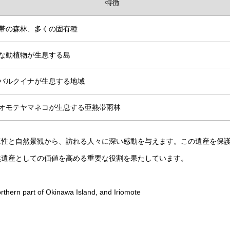
特徴
帯の森林、多くの固有種
な動植物が生息する島
バルクイナが生息する地域
オモテヤマネコが生息する亜熱帯雨林
様性と自然景観から、訪れる人々に深い感動を与えます。この遺産を保
然遺産としての価値を高める重要な役割を果たしています。
ern part of Okinawa Island, and Iriomote