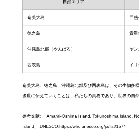
自然エリア
奄美大島
亜熱
徳之島
貴重
沖縄島北部（やんばる）
ヤン
西表島
イリ
奄美大島、徳之島、沖縄島北部及び西表島は、その生物多
後世に伝えていくことは、私たちの責務であり、世界の自
参考文献: 「Amami-Oshima Island, Tokunoshima Island, North
Island」.UNESCO.https://whc.unesco.org/ja/list/1574