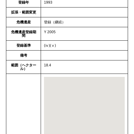
登録年
1993
拡張・範囲変更
危機遺産
登録（継続）
危機遺産登録期
Y 2005
間
登録基準
(ⅳ)(ⅴ)
備考
範囲（ヘクター
18.4
ル）