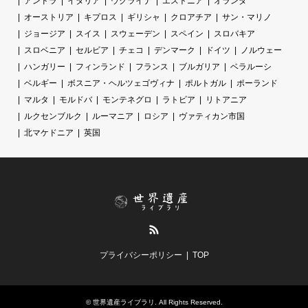
アンドラ
イタリア
ウクライナ
エストニア
オランダ
オーストリア
キプロス
ギリシャ
クロアチア
サン・マリノ
ジョージア
スイス
スウェーデン
スペイン
スロバキア
スロベニア
セルビア
チェコ
デンマーク
ドイツ
ノルウェー
ハンガリー
フィンランド
フランス
ブルガリア
ベラルーシ
ベルギー
ボスニア・ヘルツェゴヴィナ
ポルトガル
ポーランド
マルタ
モルドバ
モンテネグロ
ラトビア
リトアニア
ルクセンブルク
ルーマニア
ロシア
ヴァティカン市国
北マケドニア
英国
RSS
プライバシーポリシー
TOP
©
世界遺産ライブラリ
. All Rights Reserved.