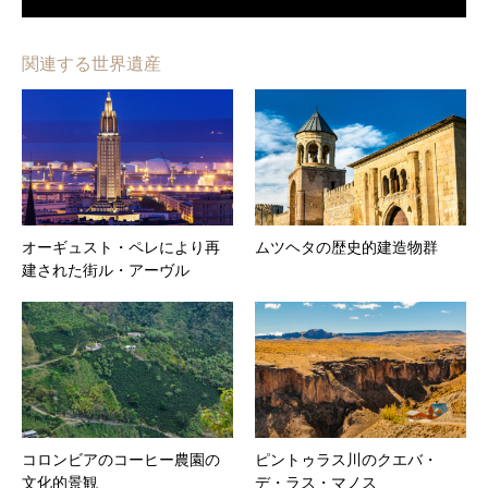
関連する世界遺産
オーギュスト・ペレにより再
ムツヘタの歴史的建造物群
建された街ル・アーヴル
コロンビアのコーヒー農園の
ピントゥラス川のクエバ・
文化的景観
デ・ラス・マノス