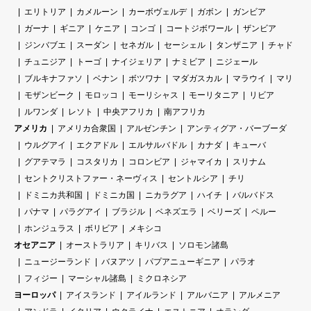
エリトリア
カメルーン
カーボヴェルデ
ガボン
ガンビア
ガーナ
ギニア
ケニア
コンゴ
コートジボワール
ザンビア
ジンバブエ
スーダン
セネガル
セーシェル
タンザニア
チャド
チュニジア
トーゴ
ナイジェリア
ナミビア
ニジェール
ブルキナファソ
ベナン
ボツワナ
マダガスカル
マラウイ
マリ
モザンビーク
モロッコ
モーリシャス
モーリタニア
リビア
ルワンダ
レソト
中央アフリカ
南アフリカ
アメリカ
アメリカ合衆国
アルゼンチン
アンティグア・バーブーダ
ウルグアイ
エクアドル
エルサルバドル
カナダ
キューバ
グアテマラ
コスタリカ
コロンビア
ジャマイカ
スリナム
セントクリストファー・ネーヴィス
セントルシア
チリ
ドミニカ共和国
ドミニカ国
ニカラグア
ハイチ
バルバドス
パナマ
パラグアイ
ブラジル
ベネズエラ
ベリーズ
ペルー
ホンジュラス
ボリビア
メキシコ
オセアニア
オーストラリア
キリバス
ソロモン諸島
ニュージーランド
バヌアツ
パプアニューギニア
パラオ
フィジー
マーシャル諸島
ミクロネシア
ヨーロッパ
アイスランド
アイルランド
アルバニア
アルメニア