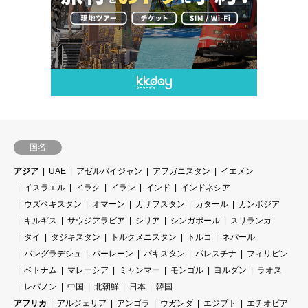
国名
アジア
UAE
アゼルバイジャン
アフガニスタン
イエメン
イスラエル
イラク
イラン
インド
インドネシア
ウズベキスタン
オマーン
カザフスタン
カタール
カンボジア
キルギス
サウジアラビア
シリア
シンガポール
スリランカ
タイ
タジキスタン
トルクメニスタン
トルコ
ネパール
バングラデシュ
バーレーン
パキスタン
パレスチナ
フィリピン
ベトナム
マレーシア
ミャンマー
モンゴル
ヨルダン
ラオス
レバノン
中国
北朝鮮
日本
韓国
アフリカ
アルジェリア
アンゴラ
ウガンダ
エジプト
エチオピア